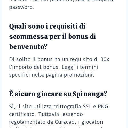
password.
Quali sono i requisiti di
scommessa per il bonus di
benvenuto?
Di solito il bonus ha un requisito di 30x
l’importo del bonus. Leggi i termini
specifici nella pagina promozioni.
È sicuro giocare su Spinanga?
Sì, il sito utilizza crittografia SSL e RNG
certificato. Tuttavia, essendo
regolamentato da Curacao, i giocatori