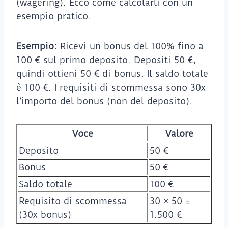
(wagering). Ecco come calcolarli con un
esempio pratico.
Esempio:
Ricevi un bonus del 100% fino a
100 € sul primo deposito. Depositi 50 €,
quindi ottieni 50 € di bonus. Il saldo totale
è 100 €. I requisiti di scommessa sono 30x
l’importo del bonus (non del deposito).
Voce
Valore
Deposito
50 €
Bonus
50 €
Saldo totale
100 €
Requisito di scommessa
30 × 50 =
(30x bonus)
1.500 €