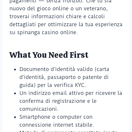
pagamenti — senza fronzoli. Che tu sia
nuovo del gioco online o un veterano,
troverai informazioni chiare e calcoli
dettagliati per ottimizzare la tua esperienza
su spinanga casino online.
What You Need First
Documento d’identità valido (carta
d’identità, passaporto o patente di
guida) per la verifica KYC.
Un indirizzo email attivo per ricevere la
conferma di registrazione e le
comunicazioni.
Smartphone o computer con
connessione internet stabile.