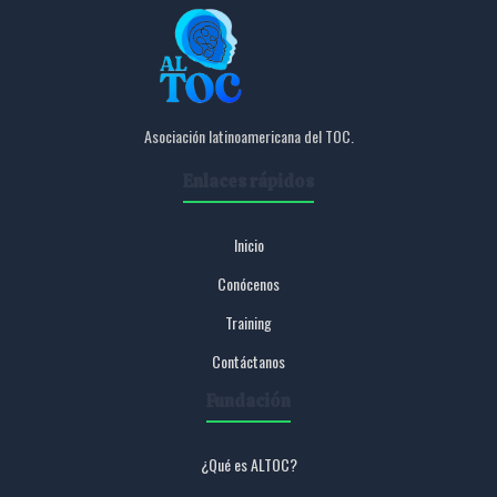
Asociación latinoamericana del TOC.
Enlaces rápidos
Inicio
Conócenos
Training
Contáctanos
Fundación
¿Qué es ALTOC?