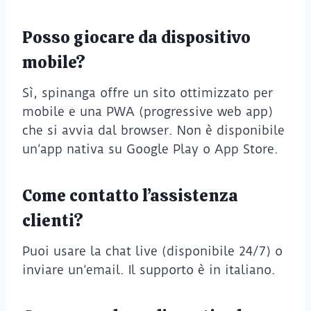
Posso giocare da dispositivo
mobile?
Sì, spinanga offre un sito ottimizzato per
mobile e una PWA (progressive web app)
che si avvia dal browser. Non è disponibile
un’app nativa su Google Play o App Store.
Come contatto l’assistenza
clienti?
Puoi usare la chat live (disponibile 24/7) o
inviare un’email. Il supporto è in italiano.