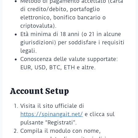
Metodo di pagamento accettato (carta
di credito/debito, portafoglio
elettronico, bonifico bancario o
criptovaluta).
Età minima di 18 anni (o 21 in alcune
giurisdizioni) per soddisfare i requisiti
legali.
Conoscenza delle valute supportate:
EUR, USD, BTC, ETH e altre.
Account Setup
Visita il sito ufficiale di
https://spinangait.net/
e clicca sul
pulsante “Registrati”.
Compila il modulo con nome,