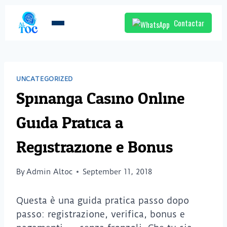
Contactar
UNCATEGORIZED
Spinanga Casino Online:
Guida Pratica a
Registrazione e Bonus
By
Admin Altoc
September 11, 2018
Questa è una guida pratica passo dopo
passo: registrazione, verifica, bonus e