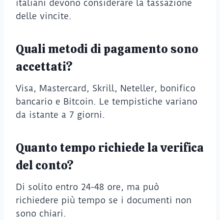
italiani devono considerare la tassazione
delle vincite.
Quali metodi di pagamento sono
accettati?
Visa, Mastercard, Skrill, Neteller, bonifico
bancario e Bitcoin. Le tempistiche variano
da istante a 7 giorni.
Quanto tempo richiede la verifica
del conto?
Di solito entro 24-48 ore, ma può
richiedere più tempo se i documenti non
sono chiari.