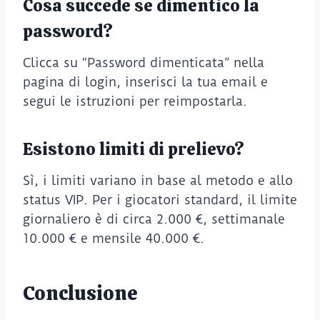
Cosa succede se dimentico la
password?
Clicca su “Password dimenticata” nella
pagina di login, inserisci la tua email e
segui le istruzioni per reimpostarla.
Esistono limiti di prelievo?
Sì, i limiti variano in base al metodo e allo
status VIP. Per i giocatori standard, il limite
giornaliero è di circa 2.000 €, settimanale
10.000 € e mensile 40.000 €.
Conclusione