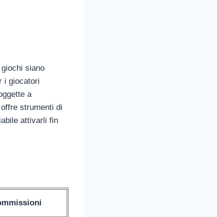
 giochi siano
 i giocatori
oggette a
offre strumenti di
ile attivarli fin
mmissioni