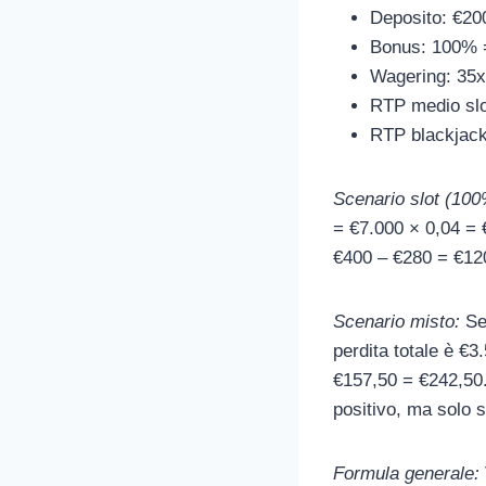
Deposito: €20
Bonus: 100% =
Wagering: 35x
RTP medio slo
RTP blackjack
Scenario slot (100
= €7.000 × 0,04 = €
€400 – €280 = €120
Scenario misto:
Se 
perdita totale è €
€157,50 = €242,50.
positivo, ma solo s
Formula generale: