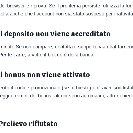
el browser e riprova. Se il problema persiste, utilizza la f
olla anche che l’account non sia stato sospeso per inattività
Il deposito non viene accreditato
minuti. Se non compare, contatta il supporto via chat fornen
Per le carte, a volte il blocco è della banca.
Il bonus non viene attivato
erito il codice promozionale (se richiesto) e di aver soddisfatt
ggi i termini del bonus: alcuni sono automatici, altri richied
Prelievo rifiutato