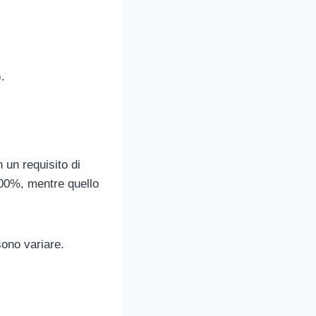
.
un requisito di
100%, mentre quello
sono variare.