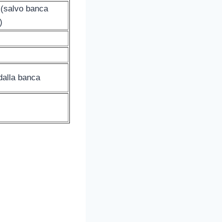
(salvo banca
)
dalla banca