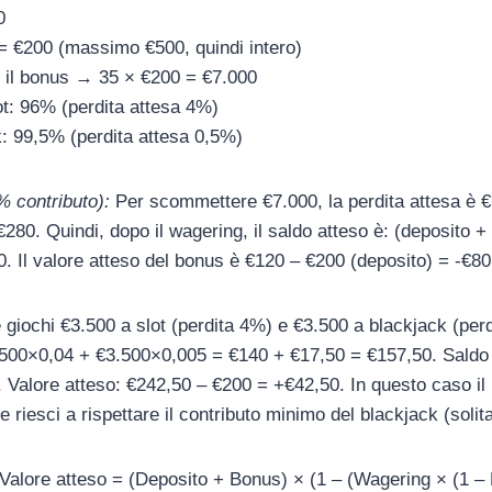
0
 €200 (massimo €500, quindi intero)
 il bonus → 35 × €200 = €7.000
t: 96% (perdita attesa 4%)
: 99,5% (perdita attesa 0,5%)
% contributo):
Per scommettere €7.000, la perdita attesa è €
280. Quindi, dopo il wagering, il saldo atteso è: (deposito +
. Il valore atteso del bonus è €120 – €200 (deposito) = -€80.
giochi €3.500 a slot (perdita 4%) e €3.500 a blackjack (perd
3.500×0,04 + €3.500×0,005 = €140 + €17,50 = €157,50. Saldo 
 Valore atteso: €242,50 – €200 = +€42,50. In questo caso il
e riesci a rispettare il contributo minimo del blackjack (solit
Valore atteso = (Deposito + Bonus) × (1 – (Wagering × (1 –