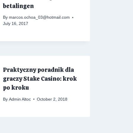
betalingen
By
marcos.ochoa_03@hotmail.com
July 16, 2017
Praktyczny poradnik dla
graczy Stake Casino: krok
po kroku
By
Admin Altoc
October 2, 2018