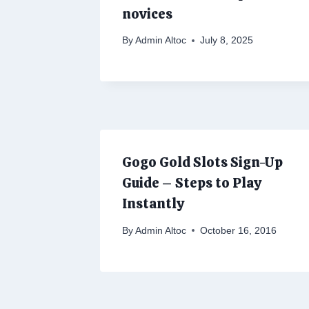
novices
By
Admin Altoc
July 8, 2025
Gogo Gold Slots Sign-Up
Guide – Steps to Play
Instantly
By
Admin Altoc
October 16, 2016