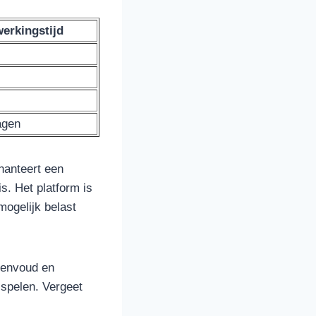
erkingstijd
agen
 hanteert een
. Het platform is
ogelijk belast
eenvoud en
 spelen. Vergeet