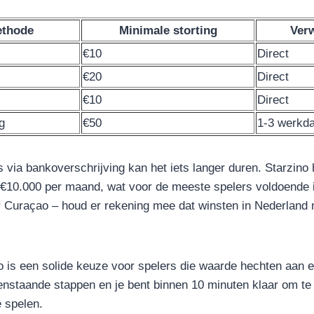
ethode
Minimale storting
Verw
€10
Direct
€20
Direct
€10
Direct
g
€50
1-3 werkd
s via bankoverschrijving kan het iets langer duren. Starzino
€10.000 per maand, wat voor de meeste spelers voldoende is
 Curaçao – houd er rekening mee dat winsten in Nederland m
o is een solide keuze voor spelers die waarde hechten aan 
enstaande stappen en je bent binnen 10 minuten klaar om te
e spelen.