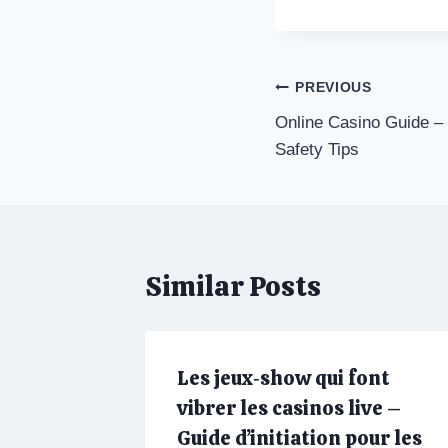
PREVIOUS
Online Casino Guide –
Safety Tips
Similar Posts
Les jeux‑show qui font
vibrer les casinos live –
Guide d’initiation pour les