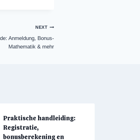
NEXT
ide: Anmeldung, Bonus-
Mathematik & mehr
Praktische handleiding:
Registratie,
bonusberekening en