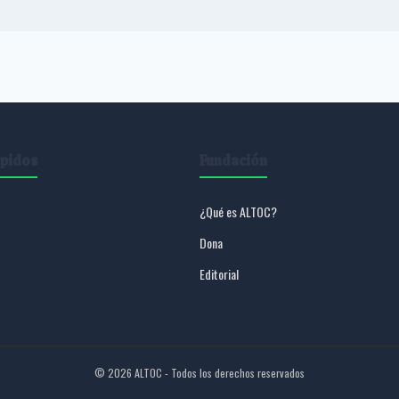
ápidos
Fundación
¿Qué es ALTOC?
Dona
Editorial
© 2026 ALTOC - Todos los derechos reservados