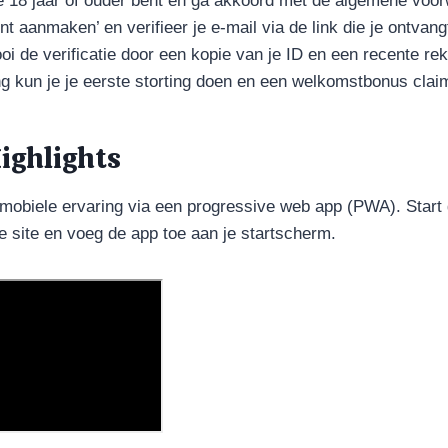
je 18 jaar of ouder bent en ga akkoord met de algemene voo
nt aanmaken’ en verifieer je e-mail via de link die je ontvang
ooi de verificatie door een kopie van je ID en een recente rek
g kun je je eerste storting doen en een welkomstbonus clai
ighlights
 mobiele ervaring via een progressive web app (PWA). Star
e site en voeg de app toe aan je startscherm.