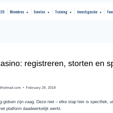
026
Miembros
Eventos
Training
Investigación
Fun
▼
▼
▼
▼
asino: registreren, storten en s
hotmail.com
February 28, 2018
gidsen zijn vaag. Deze niet – elke stap hier is specifiek, u
et platform daadwerkelijk werkt.