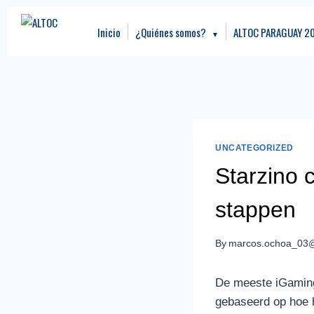
Inicio
¿Quiénes somos?
ALTOC PARAGUAY 2
▼
UNCATEGORIZED
Starzino c
stappen
By
marcos.ochoa_03@
De meeste iGaming-
gebaseerd op hoe h