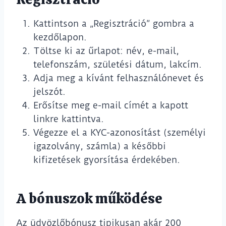
Kattintson a „Regisztráció” gombra a
kezdőlapon.
Töltse ki az űrlapot: név, e-mail,
telefonszám, születési dátum, lakcím.
Adja meg a kívánt felhasználónevet és
jelszót.
Erősítse meg e-mail címét a kapott
linkre kattintva.
Végezze el a KYC-azonosítást (személyi
igazolvány, számla) a későbbi
kifizetések gyorsítása érdekében.
A bónuszok működése
Az üdvözlőbónusz tipikusan akár 200