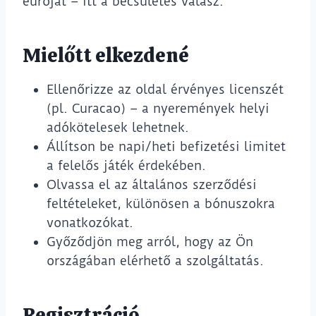
euróját – itt a becsületes válasz.
Mielőtt elkezdené
Ellenőrizze az oldal érvényes licenszét
(pl. Curacao) – a nyeremények helyi
adókötelesek lehetnek.
Állítson be napi/heti befizetési limitet
a felelős játék érdekében.
Olvassa el az általános szerződési
feltételeket, különösen a bónuszokra
vonatkozókat.
Győződjön meg arról, hogy az Ön
országában elérhető a szolgáltatás.
Regisztráció