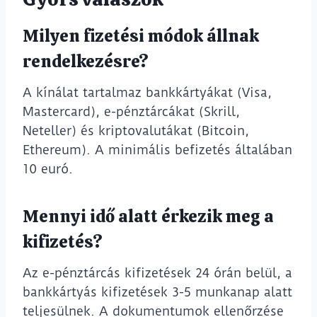
Milyen fizetési módok állnak
rendelkezésre?
A kínálat tartalmaz bankkártyákat (Visa,
Mastercard), e-pénztárcákat (Skrill,
Neteller) és kriptovalutákat (Bitcoin,
Ethereum). A minimális befizetés általában
10 euró.
Mennyi idő alatt érkezik meg a
kifizetés?
Az e-pénztárcás kifizetések 24 órán belül, a
bankkártyás kifizetések 3-5 munkanap alatt
teljesülnek. A dokumentumok ellenőrzése