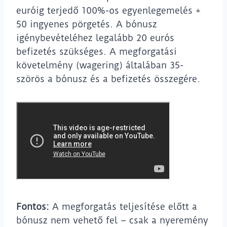
euróig terjedő 100%-os egyenlegemelés +
50 ingyenes pörgetés. A bónusz
igénybevételéhez legalább 20 eurós
befizetés szükséges. A megforgatási
követelmény (wagering) általában 35-
szörös a bónusz és a befizetés összegére.
Fontos:
A megforgatás teljesítése előtt a
bónusz nem vehető fel – csak a nyeremény