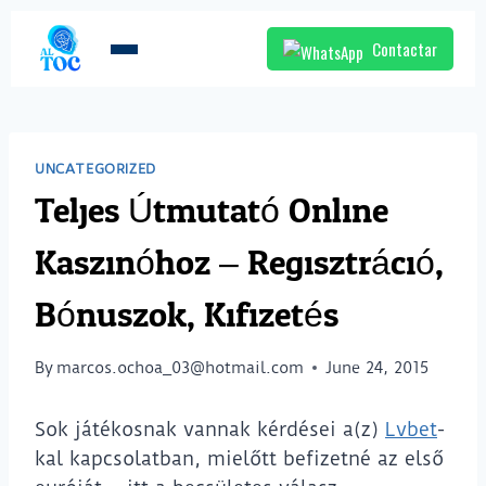
Contactar
UNCATEGORIZED
Teljes Útmutató Online
Kaszinóhoz – Regisztráció,
Bónuszok, Kifizetés
By
marcos.ochoa_03@hotmail.com
June 24, 2015
Sok játékosnak vannak kérdései a(z)
Lvbet
-
kal kapcsolatban, mielőtt befizetné az első