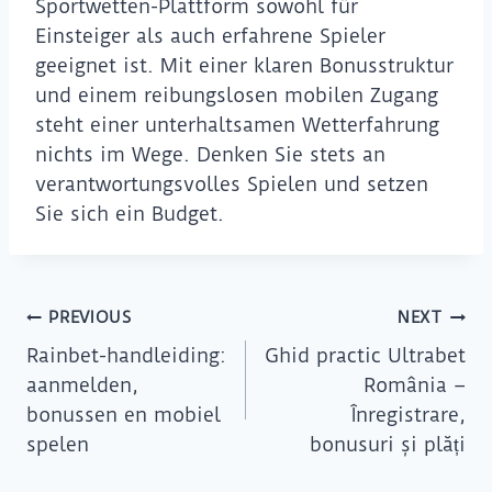
Sportwetten-Plattform sowohl für
Einsteiger als auch erfahrene Spieler
geeignet ist. Mit einer klaren Bonusstruktur
und einem reibungslosen mobilen Zugang
steht einer unterhaltsamen Wetterfahrung
nichts im Wege. Denken Sie stets an
verantwortungsvolles Spielen und setzen
Sie sich ein Budget.
PREVIOUS
NEXT
Rainbet-handleiding:
Ghid practic Ultrabet
aanmelden,
România –
bonussen en mobiel
Înregistrare,
spelen
bonusuri și plăți