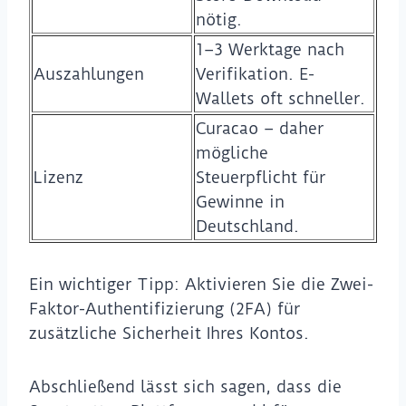
nötig.
1–3 Werktage nach
Auszahlungen
Verifikation. E-
Wallets oft schneller.
Curacao – daher
mögliche
Lizenz
Steuerpflicht für
Gewinne in
Deutschland.
Ein wichtiger Tipp: Aktivieren Sie die Zwei-
Faktor-Authentifizierung (2FA) für
zusätzliche Sicherheit Ihres Kontos.
Abschließend lässt sich sagen, dass die