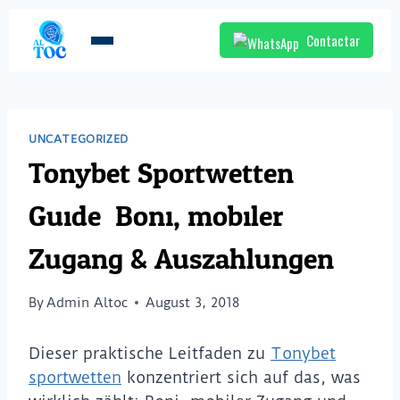
Contactar
UNCATEGORIZED
Tonybet Sportwetten
Guide: Boni, mobiler
Zugang & Auszahlungen
By
Admin Altoc
August 3, 2018
Dieser praktische Leitfaden zu
Tonybet
sportwetten
konzentriert sich auf das, was