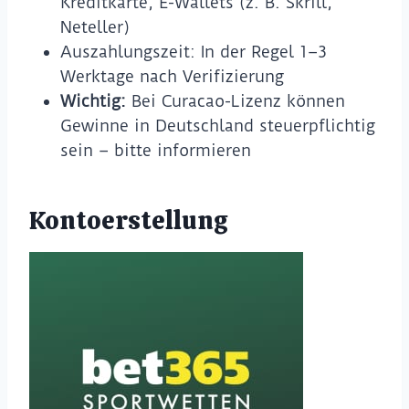
Kreditkarte, E-Wallets (z. B. Skrill,
Neteller)
Auszahlungszeit: In der Regel 1–3
Werktage nach Verifizierung
Wichtig:
Bei Curacao-Lizenz können
Gewinne in Deutschland steuerpflichtig
sein – bitte informieren
Kontoerstellung