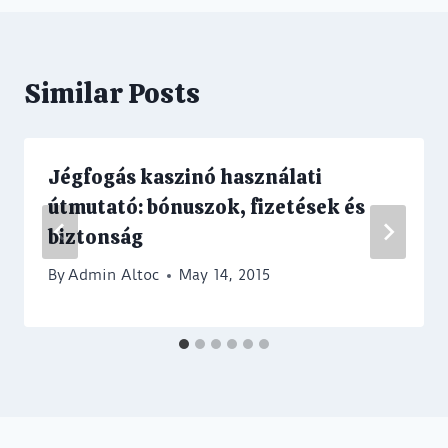
Similar Posts
Jégfogás kaszinó használati
útmutató: bónuszok, fizetések és
biztonság
By
Admin Altoc
May 14, 2015