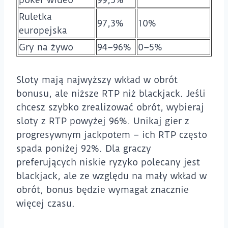
Ruletka
97,3%
10%
europejska
Gry na żywo
94–96%
0–5%
Sloty mają najwyższy wkład w obrót
bonusu, ale niższe RTP niż blackjack. Jeśli
chcesz szybko zrealizować obrót, wybieraj
sloty z RTP powyżej 96%. Unikaj gier z
progresywnym jackpotem – ich RTP często
spada poniżej 92%. Dla graczy
preferujących niskie ryzyko polecany jest
blackjack, ale ze względu na mały wkład w
obrót, bonus będzie wymagał znacznie
więcej czasu.