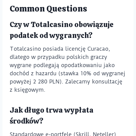
Common Questions
Czy w Totalcasino obowiązuje
podatek od wygranych?
Totalcasino posiada licencję Curacao,
dlatego w przypadku polskich graczy
wygrane podlegają opodatkowaniu jako
dochód z hazardu (stawka 10% od wygranej
powyżej 2 280 PLN). Zalecamy konsultację
z księgowym.
Jak długo trwa wypłata
środków?
Standardowe e-portfele (Skrill, Neteller)