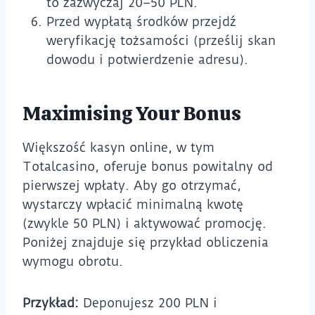
to zazwyczaj 20–50 PLN.
Przed wypłatą środków przejdź
weryfikację tożsamości (prześlij skan
dowodu i potwierdzenie adresu).
Maximising Your Bonus
Większość kasyn online, w tym
Totalcasino, oferuje bonus powitalny od
pierwszej wpłaty. Aby go otrzymać,
wystarczy wpłacić minimalną kwotę
(zwykle 50 PLN) i aktywować promocję.
Poniżej znajduje się przykład obliczenia
wymogu obrotu.
Przykład:
Deponujesz 200 PLN i