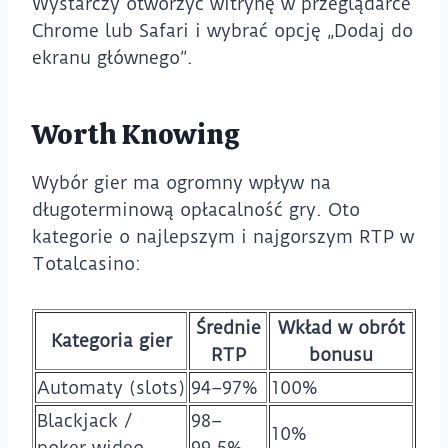
Wystarczy otworzyć witrynę w przeglądarce
Chrome lub Safari i wybrać opcję „Dodaj do
ekranu głównego”.
Worth Knowing
Wybór gier ma ogromny wpływ na
długoterminową opłacalność gry. Oto
kategorie o najlepszym i najgorszym RTP w
Totalcasino:
Średnie
Wkład w obrót
Kategoria gier
RTP
bonusu
Automaty (slots)
94–97%
100%
Blackjack /
98–
10%
poker wideo
99,5%