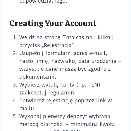
odpowiedzialnego.
Creating Your Account
Wejdź na stronę Totalcasino i kliknij
przycisk „Rejestracja”.
Uzupełnij formularz: adres e-mail,
hasło, imię, nazwisko, data urodzenia –
wszystkie dane muszą być zgodne z
dokumentami.
Wybierz walutę konta (np. PLN) i
zaakceptuj regulamin.
Potwierdź rejestrację poprzez link w
mailu.
Wykonaj pierwszy depozyt wybraną
metodą płatności – minimalna kwota