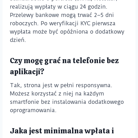
realizują wypłaty w ciągu 24 godzin.
Przelewy bankowe mogą trwać 2–5 dni
roboczych. Po weryfikacji KYC pierwsza
wypłata może być opóźniona o dodatkowy
dzień.
Czy mogę grać na telefonie bez
aplikacji?
Tak, strona jest w pełni responsywna.
Możesz korzystać z niej na każdym
smartfonie bez instalowania dodatkowego
oprogramowania.
Jaka jest minimalna wpłata i