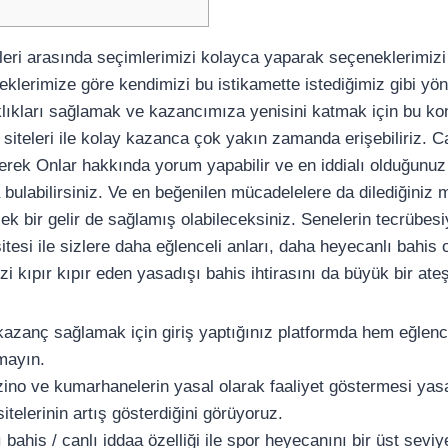
tleri arasında seçimlerimizi kolayca yaparak seçeneklerimizi 
steklerimize göre kendimizi bu istikamette istediğimiz gibi yön
lıkları sağlamak ve kazancımıza yenisini katmak için bu konu
 siteleri ile kolay kazanca çok yakın zamanda erişebiliriz. C
yerek Onlar hakkında yorum yapabilir ve en iddialı olduğunuz
ulabilirsiniz. Ve en beğenilen mücadelelere da dilediğiniz m
k bir gelir de sağlamış olabileceksiniz. Senelerin tecrübes
itesi ile sizlere daha eğlenceli anları, daha heyecanlı bahis
izi kıpır kıpır eden yasadışı bahis ihtirasını da büyük bir ate
azanç sağlamak için giriş yaptığınız platformda hem eğlen
mayın.
ino ve kumarhanelerin yasal olarak faaliyet göstermesi yas
itelerinin artış gösterdiğini görüyoruz.
 bahis / canlı iddaa özelliği ile spor heyecanını bir üst seviy