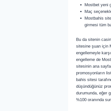
Mostbet yeni g
Maç seçenekle
Mostbahis sit
girmesi tüm ba
Bu da sitenin casin
sitesine şuan için 
engellemeyle karşı
engelleme de Most 
sitesinin ana sayf
promosyonların list
bahis sitesi taraf
düşündüğünüz promo
durumunda, eğer ge
%100 oranında sunu