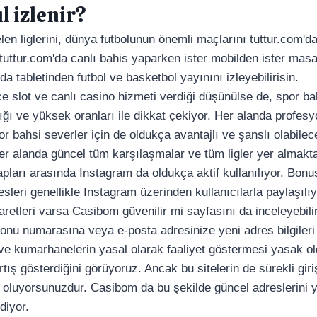
l izlenir?
en liglerini, dünya futbolunun önemli maçlarını tuttur.com'da 
 tuttur.com'da canlı bahis yaparken ister mobilden ister mas
da tabletinden futbol ve basketbol yayınını izleyebilirisin.
e slot ve canlı casino hizmeti verdiği düşünülse de, spor bah
ığı ve yüksek oranları ile dikkat çekiyor. Her alanda profes
r bahsi severler için de oldukça avantajlı ve şanslı olabilecek
her alanda güncel tüm karşılaşmalar ve tüm ligler yer almakt
ları arasında Instagram da oldukça aktif kullanılıyor. Bonu
esleri genellikle Instagram üzerinden kullanıcılarla paylaşılı
 işaretleri varsa Casibom güvenilir mi sayfasını da inceleyebil
fonu numarasına veya e-posta adresinize yeni adres bilgileri 
e kumarhanelerin yasal olarak faaliyet göstermesi yasak ol
artış gösterdiğini görüyoruz. Ancak bu sitelerin de sürekli giri
it oluyorsunuzdur. Casibom da bu şekilde güncel adreslerini 
diyor.