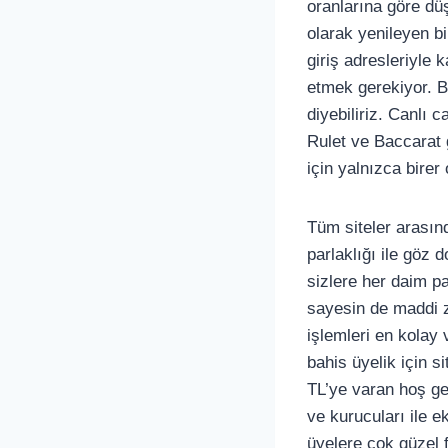
oranlarına göre düş
olarak yenileyen bi
giriş adresleriyle 
etmek gerekiyor. B
diyebiliriz. Canlı 
Rulet ve Baccarat g
için yalnızca bire
Tüm siteler arasınd
parlaklığı ile göz
sizlere her daim pa
sayesin de maddi zo
işlemleri en kolay 
bahis üyelik için s
TL’ye varan hoş gel
ve kurucuları ile e
üyelere çok güzel f