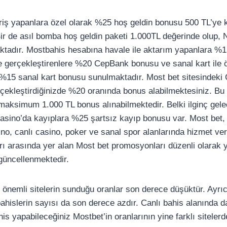
iriş yapanlara özel olarak %25 hoş geldin bonusu 500 TL’ye 
ir de asıl bomba hoş geldin paketi 1.000TL değerinde olup, N
ktadır. Mostbahis hesabına havale ile aktarım yapanlara %
 gerçekleştirenlere %20 CepBank bonusu ve sanal kart ile 
 %15 sanal kart bonusu sunulmaktadır. Most bet sitesindeki 
rçekleştirdiğinizde %20 oranında bonus alabilmektesiniz. B
maksimum 1.000 TL bonus alınabilmektedir. Belki ilginç ge
Casino’da kayıplara %25 şartsız kayıp bonusu var. Most bet, 
ino, canlı casino, poker ve sanal spor alanlarında hizmet ve
ı arasında yer alan Most bet promosyonları düzenli olarak ye
 güncellenmektedir.
 önemli sitelerin sunduğu oranlar son derece düşüktür. Ayrı
bahislerin sayısı da son derece azdır. Canlı bahis alanında d
s yapabileceğiniz Mostbet’in oranlarının yine farklı sitelerd