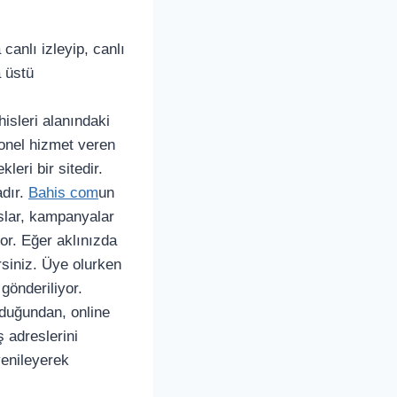
canlı izleyip, canlı
a üstü
isleri alanındaki
yonel hizmet veren
leri bir sitedir.
adır.
Bahis com
un
slar, kampanyalar
yor. Eğer aklınızda
irsiniz. Üye olurken
gönderiliyor.
duğundan, online
ş adreslerini
yenileyerek