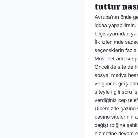
tuttur nası
Avrupa'nın önde gel
iddaa yapabilirsin.
bilgisayarından ya 
İlk izlenimde sadec
seçeneklerin fazlal
Most bet adresi spo
Öncelikle site de 
sosyal medya hesap
ve güncel giriş adr
siteyle ilgili soru
verdiğiniz cep tele
Ülkemizde gazino v
casino sitelerinin 
değiştirdiğine şah
hizmetine devam e