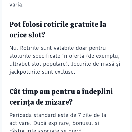
varia.
Pot folosi rotirile gratuite la
orice slot?
Nu. Rotirile sunt valabile doar pentru
sloturile specificate în ofertă (de exemplu,
ultrabet slot populare). Jocurile de masă și
jackpoturile sunt excluse.
Cât timp am pentru a îndeplini
cerința de mizare?
Perioada standard este de 7 zile de la
activare. După expirare, bonusul și
câștigurile asociate se pierd.