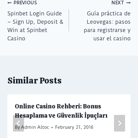
PREVIOUS
NEXT
Spinbet Login Guide
Guía práctica de
– Sign Up, Deposit &
Leovegas: pasos
Win at Spinbet
para registrarse y
Casino
usar el casino
Similar Posts
Online Casino Rehberi: Bonus
Hesaplama ve Güvenlik İpuçları
By
Admin Altoc
February 21, 2016