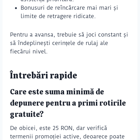
Bonusuri de reîncărcare mai mari și
limite de retragere ridicate.
Pentru a avansa, trebuie să joci constant și
să îndeplinești cerințele de rulaj ale
fiecărui nivel.
Întrebări rapide
Care este suma minimă de
depunere pentru a primi rotirile
gratuite?
De obicei, este 25 RON, dar verifică
termenii promoției active, deoarece poate