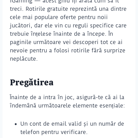
iGaming — acest ghid îți arată cum să îl
treci. Rotirile gratuite reprezintă una dintre
cele mai populare oferte pentru noii
jucători, dar ele vin cu reguli specifice care
trebuie înțelese înainte de a începe. În
paginile următoare vei descoperi tot ce ai
nevoie pentru a folosi rotirile fără surprize
neplăcute.
Pregătirea
Înainte de a intra în joc, asigură-te că ai la
îndemână următoarele elemente esențiale:
Un cont de email valid și un număr de
telefon pentru verificare.