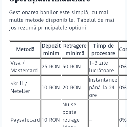
Gestionarea banilor este simplă, cu mai
multe metode disponibile. Tabelul de mai
jos rezumă principalele opțiuni:
Depozit
Retragere
Timp de
Metodă
Co
minim
minimă
procesare
Visa /
1–3 zile
25 RON
50 RON
0%
Mastercard
lucrătoare
Instantanee
Skrill /
10 RON
20 RON
până la 24
0%
Neteller
ore
Nu se
poate
Paysafecard
10 RON
retrage
–
0%