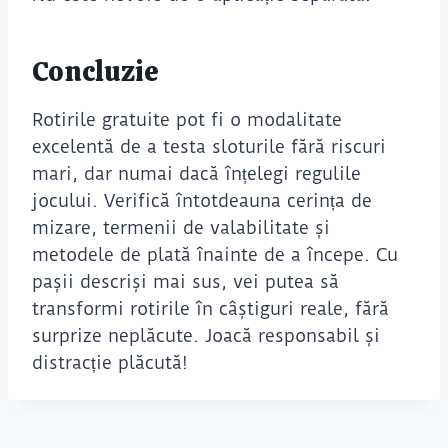
Concluzie
Rotirile gratuite pot fi o modalitate
excelentă de a testa sloturile fără riscuri
mari, dar numai dacă înțelegi regulile
jocului. Verifică întotdeauna cerința de
mizare, termenii de valabilitate și
metodele de plată înainte de a începe. Cu
pașii descriși mai sus, vei putea să
transformi rotirile în câștiguri reale, fără
surprize neplăcute. Joacă responsabil și
distracție plăcută!