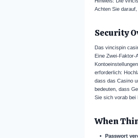
Hinweis: Die vinci
Achten Sie darauf
Security 
Das vincispin casi
Eine Zwei-Faktor-A
Kontoeinstellungen
erforderlich: Hoc
dass das Casino un
bedeuten, dass Ge
Sie sich vorab bei
When Thin
Passwort ver