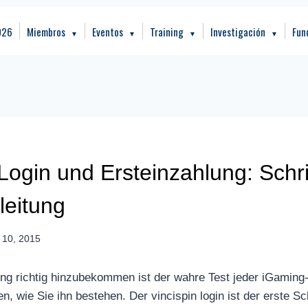
026
Miembros
Eventos
Training
Investigación
Fun
▼
▼
▼
▼
Login und Ersteinzahlung: Schrit
leitung
 10, 2015
ng richtig hinzubekommen ist der wahre Test jeder iGaming-
en, wie Sie ihn bestehen. Der vincispin login ist der erste Sc