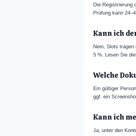
Die Registrierung 
Prüfung kann 24–4
Kann ich de
Nein, Slots tragen
5 %. Lesen Sie di
Welche Doku
Ein gültiger Perso
ggf. ein Screensh
Kann ich me
Ja, unter den Kont