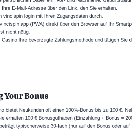
e persönlichen Daten ein: Vor- und Nachname, Geburtsdatu
 Ihre E-Mail-Adresse über den Link, den Sie erhalten.
 vincispin login mit Ihren Zugangsdaten durch.
 vincispin app (PWA) direkt über den Browser auf Ihr Smartp
st nicht nötig.
 Casino Ihre bevorzugte Zahlungsmethode und tätigen Sie d
g Your Bonus
no bietet Neukunden oft einen 100%-Bonus bis zu 100 €. Ne
Sie erhalten 100 € Bonusguthaben (Einzahlung + Bonus = 200
eträgt typischerweise 30-fach (nur auf den Bonus oder auf