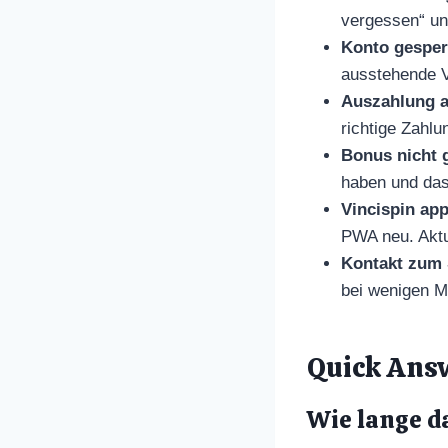
vergessen“ un
Konto gesper
ausstehende V
Auszahlung a
richtige Zahl
Bonus nicht 
haben und das
Vincispin app
PWA neu. Aktu
Kontakt zum 
bei wenigen M
Quick Ans
Wie lange d