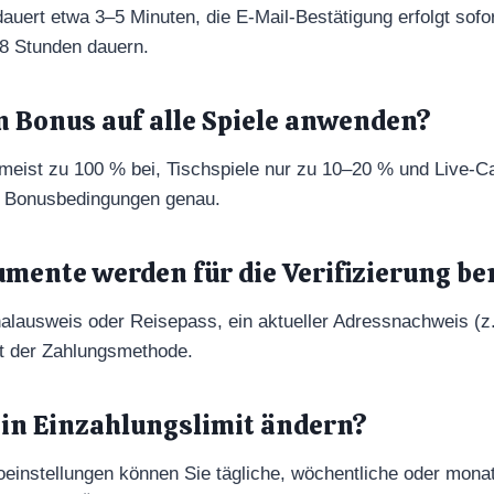
dauert etwa 3–5 Minuten, die E-Mail-Bestätigung erfolgt sofo
8 Stunden dauern.
n Bonus auf alle Spiele anwenden?
 meist zu 100 % bei, Tischspiele nur zu 10–20 % und Live-Ca
e Bonusbedingungen genau.
mente werden für die Verifizierung be
nalausweis oder Reisepass, ein aktueller Adressnachweis (
ot der Zahlungsmethode.
in Einzahlungslimit ändern?
oeinstellungen können Sie tägliche, wöchentliche oder monat