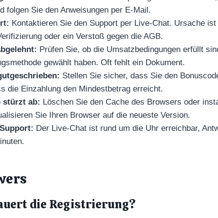
d folgen Sie den Anweisungen per E-Mail.
rt:
Kontaktieren Sie den Support per Live-Chat. Ursache ist
erifizierung oder ein Verstoß gegen die AGB.
bgelehnt:
Prüfen Sie, ob die Umsatzbedingungen erfüllt sin
ungsmethode gewählt haben. Oft fehlt ein Dokument.
gutgeschrieben:
Stellen Sie sicher, dass Sie den Bonuscod
s die Einzahlung den Mindestbetrag erreicht.
 stürzt ab:
Löschen Sie den Cache des Browsers oder instal
alisieren Sie Ihren Browser auf die neueste Version.
Support:
Der Live-Chat ist rund um die Uhr erreichbar, Antw
inuten.
wers
auert die Registrierung?