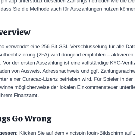
spin app unterstützt dieselben Zahlungsmethoden wie die De
, dass Sie die Methode auch für Auszahlungen nutzen könne
Overview
no verwendet eine 256-Bit-SSL-Verschlüsselung für alle Da
uthentifizierung (2FA) wird dringend empfohlen – aktivieren 
. Vor der ersten Auszahlung ist eine vollständige KYC-Verifi
hladen von Ausweis, Adressnachweis und ggf. Zahlungsnachw
ter einer Curacao-Lizenz betrieben wird. Für Spieler in der
winne möglicherweise der lokalen Einkommensteuer unterlie
 Ihrem Finanzamt.
gs Go Wrong
gessen:
Klicken Sie auf dem vincispin login-Bildschirm auf