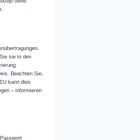
sktop-Seite.
n.
tenübertragungen.
Sie sie in den
zierung
eis. Beachten Sie,
 EU kann dies
gen – informieren
 „Passwort