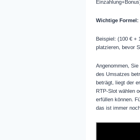
Einzahlung+Bonus)
Wichtige Formel:
Beispiel: (100 € +
platzieren, bevor 
Angenommen, Sie s
des Umsatzes beträ
beträgt, liegt der 
RTP-Slot wählen o
erfüllen können. F
das ist immer noch