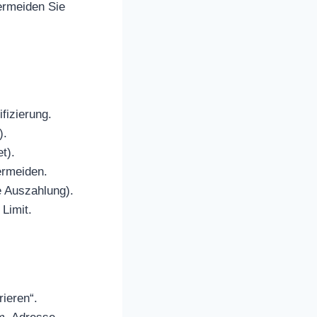
vermeiden Sie
fizierung.
).
t).
ermeiden.
 Auszahlung).
 Limit.
rieren“.