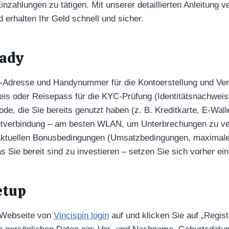
inzahlungen zu tätigen. Mit unserer detaillierten Anleitung 
 erhalten Ihr Geld schnell und sicher.
eady
l-Adresse und Handynummer für die Kontoerstellung und Veri
is oder Reisepass für die KYC-Prüfung (Identitätsnachweis
e, die Sie bereits genutzt haben (z. B. Kreditkarte, E-Walle
netverbindung – am besten WLAN, um Unterbrechungen zu v
aktuellen Bonusbedingungen (Umsatzbedingungen, maximale
s Sie bereit sind zu investieren – setzen Sie sich vorher ein
etup
 Webseite von
Vincispin login
auf und klicken Sie auf „Regist