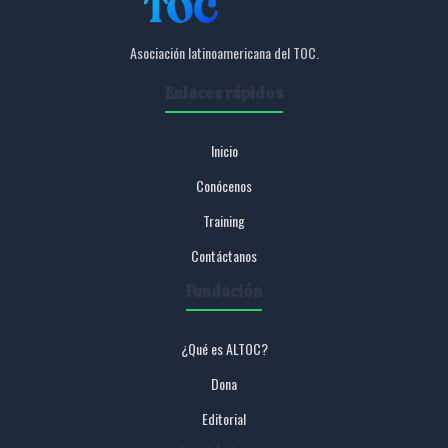
Asociación latinoamericana del TOC.
Enlaces rápidos
Inicio
Conócenos
Training
Contáctanos
Fundación
¿Qué es ALTOC?
Dona
Editorial