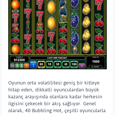
Oyunun orta volatilitesi geniş bir kitleye
hitap eden, dikkatli oyunculardan büyük
kazanç arayışında olanlara kadar herkesin
ilgisini çekecek bir akış sağlıyor. Genel
olarak, 40 Bubbling Hot, çeşitli oyuncularla