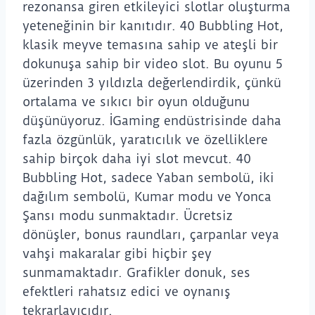
rezonansa giren etkileyici slotlar oluşturma
yeteneğinin bir kanıtıdır. 40 Bubbling Hot,
klasik meyve temasına sahip ve ateşli bir
dokunuşa sahip bir video slot. Bu oyunu 5
üzerinden 3 yıldızla değerlendirdik, çünkü
ortalama ve sıkıcı bir oyun olduğunu
düşünüyoruz. İGaming endüstrisinde daha
fazla özgünlük, yaratıcılık ve özelliklere
sahip birçok daha iyi slot mevcut. 40
Bubbling Hot, sadece Yaban sembolü, iki
dağılım sembolü, Kumar modu ve Yonca
Şansı modu sunmaktadır. Ücretsiz
dönüşler, bonus raundları, çarpanlar veya
vahşi makaralar gibi hiçbir şey
sunmamaktadır. Grafikler donuk, ses
efektleri rahatsız edici ve oynanış
tekrarlayıcıdır.