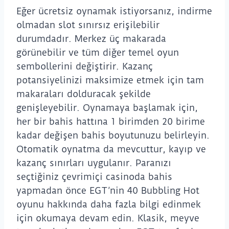
Eğer ücretsiz oynamak istiyorsanız, indirme
olmadan slot sınırsız erişilebilir
durumdadır. Merkez üç makarada
görünebilir ve tüm diğer temel oyun
sembollerini değiştirir. Kazanç
potansiyelinizi maksimize etmek için tam
makaraları dolduracak şekilde
genişleyebilir. Oynamaya başlamak için,
her bir bahis hattına 1 birimden 20 birime
kadar değişen bahis boyutunuzu belirleyin.
Otomatik oynatma da mevcuttur, kayıp ve
kazanç sınırları uygulanır. Paranızı
seçtiğiniz çevrimiçi casinoda bahis
yapmadan önce EGT’nin 40 Bubbling Hot
oyunu hakkında daha fazla bilgi edinmek
için okumaya devam edin. Klasik, meyve