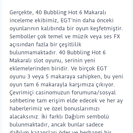
Gerçekte, 40 Bubbling Hot 6 Makaralı
inceleme ekibimiz, EGT’nin daha önceki
oyunlarının kalıbında bir oyun keşfetmiştir.
Semboller çok temel ve müzik veya ses FX
açısından fazla bir çeşitlilik
bulunmamaktadır. 40 Bubbling Hot 6
Makaralı slot oyunu, serinin yeni
eklemelerinden biridir. Ve birçok EGT
oyunu 3 veya 5 makaraya sahipken, bu yeni
oyun tam 6 makarayla karşımıza çıkıyor.
Çevrimiçi casinomuzun forumuna/sosyal
sohbetine tam erişim elde edecek ve her ay
haberlerimiz ve özel bonuslarımızı
alacaksınız. İki farklı Dağılım sembolü
bulunmaktadır, ancak bunlar sadece
dağılım kazançları öder ve herhangi bir