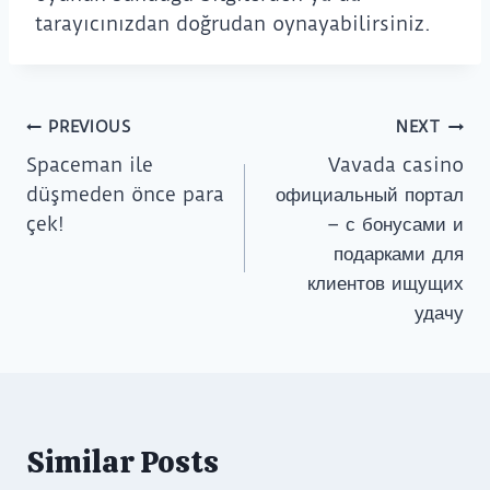
tarayıcınızdan doğrudan oynayabilirsiniz.
PREVIOUS
NEXT
Spaceman ile
Vavada casino
düşmeden önce para
официальный портал
çek!
– с бонусами и
подарками для
клиентов ищущих
удачу
Similar Posts