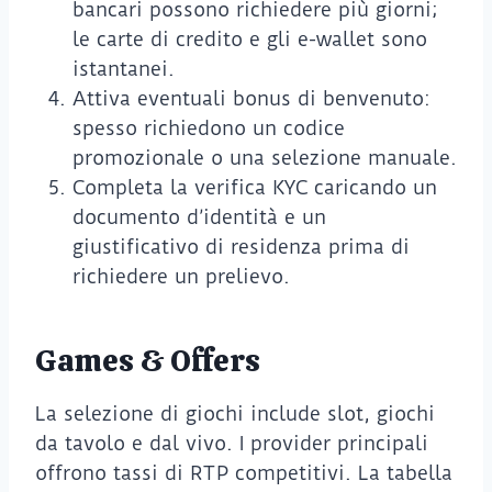
bancari possono richiedere più giorni;
le carte di credito e gli e-wallet sono
istantanei.
Attiva eventuali bonus di benvenuto:
spesso richiedono un codice
promozionale o una selezione manuale.
Completa la verifica KYC caricando un
documento d’identità e un
giustificativo di residenza prima di
richiedere un prelievo.
Games & Offers
La selezione di giochi include slot, giochi
da tavolo e dal vivo. I provider principali
offrono tassi di RTP competitivi. La tabella