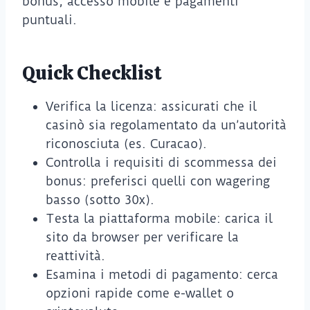
bonus, accesso mobile e pagamenti
puntuali.
Quick Checklist
Verifica la licenza: assicurati che il
casinò sia regolamentato da un’autorità
riconosciuta (es. Curacao).
Controlla i requisiti di scommessa dei
bonus: preferisci quelli con wagering
basso (sotto 30x).
Testa la piattaforma mobile: carica il
sito da browser per verificare la
reattività.
Esamina i metodi di pagamento: cerca
opzioni rapide come e-wallet o