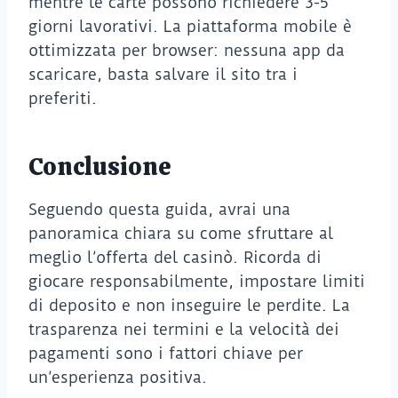
mentre le carte possono richiedere 3-5
giorni lavorativi. La piattaforma mobile è
ottimizzata per browser: nessuna app da
scaricare, basta salvare il sito tra i
preferiti.
Conclusione
Seguendo questa guida, avrai una
panoramica chiara su come sfruttare al
meglio l’offerta del casinò. Ricorda di
giocare responsabilmente, impostare limiti
di deposito e non inseguire le perdite. La
trasparenza nei termini e la velocità dei
pagamenti sono i fattori chiave per
un’esperienza positiva.