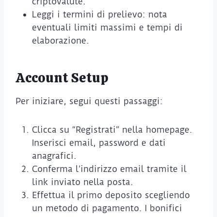
criptovalute.
Leggi i termini di prelievo: nota
eventuali limiti massimi e tempi di
elaborazione.
Account Setup
Per iniziare, segui questi passaggi:
Clicca su “Registrati” nella homepage.
Inserisci email, password e dati
anagrafici.
Conferma l’indirizzo email tramite il
link inviato nella posta.
Effettua il primo deposito scegliendo
un metodo di pagamento. I bonifici