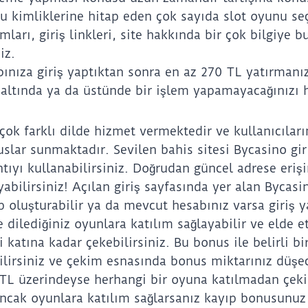
u kimliklerine hitap eden çok sayıda slot oyunu seç
mları, giriş linkleri, site hakkında bir çok bilgiye 
iz.
ınıza giriş yaptıktan sonra en az 270 TL yatırmanız
altında ya da üstünde bir işlem yapamayacağınızı h
çok farklı dilde hizmet vermektedir ve kullanıcıları
uslar sunmaktadır. Sevilen bahis sitesi Bycasino gir
tıyı kullanabilirsiniz. Doğrudan güncel adrese eriş
abilirsiniz! Açılan giriş sayfasında yer alan Bycasi
oluşturabilir ya da mevcut hesabınız varsa giriş ya
 dilediğiniz oyunlara katılım sağlayabilir ve elde et
i katına kadar çekebilirsiniz. Bu bonus ile belirli bi
ilirsiniz ve çekim esnasında bonus miktarınız düşec
TL üzerindeyse herhangi bir oyuna katılmadan çek
 ancak oyunlara katılım sağlarsanız kayıp bonusunu