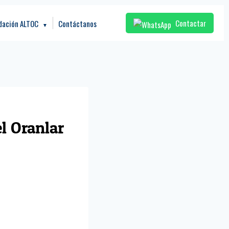
Contactar
dación ALTOC
Contáctanos
▼
l Oranlar