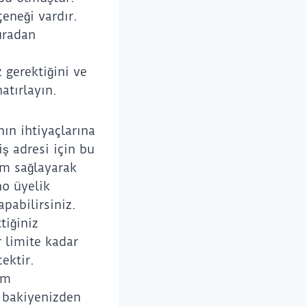
eneği vardır.
buradan
 gerektiğini ve
atırlayın.
nın ihtiyaçlarına
iş adresi için bu
im sağlayarak
no üyelik
pabilirsiniz.
tiğiniz
r limite kadar
ektir.
im
z bakiyenizden