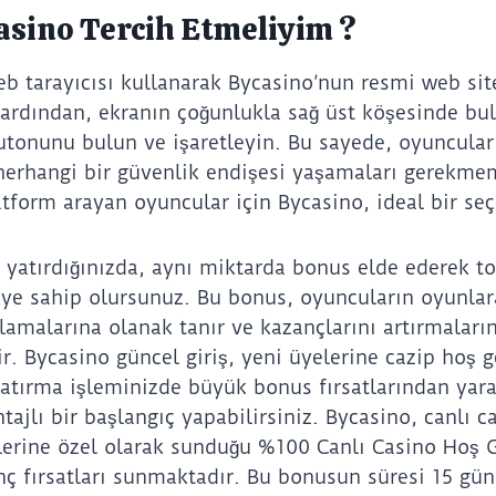
sino Tercih Etmeliyim ?
web tarayıcısı kullanarak Bycasino’nun resmi web sit
 ardından, ekranın çoğunlukla sağ üst köşesinde bul
utonunu bulun ve işaretleyin. Bu sayede, oyuncular
erhangi bir güvenlik endişesi yaşamaları gerekme
atform arayan oyuncular için Bycasino, ideal bir se
 yatırdığınızda, aynı miktarda bonus elde ederek 
yeye sahip olursunuz. Bu bonus, oyuncuların oyunla
lamalarına olanak tanır ve kazançlarını artırmaların
. Bycasino güncel giriş, yeni üyelerine cazip hoş g
 yatırma işleminizde büyük bonus fırsatlarından yar
ajlı bir başlangıç yapabilirsiniz. Bycasino, canlı c
lerine özel olarak sunduğu %100 Canlı Casino Hoş 
anç fırsatları sunmaktadır. Bu bonusun süresi 15 gün