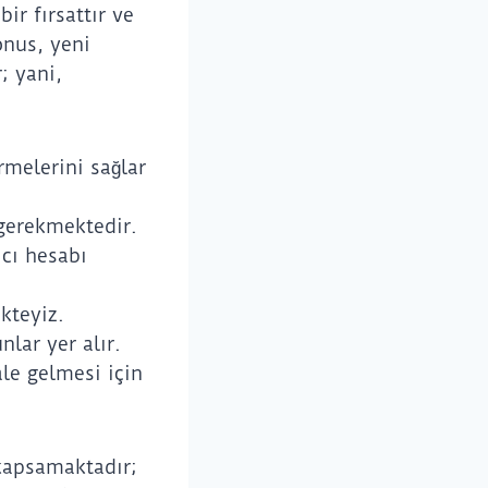
r fırsattır ve
onus, yeni
; yani,
rmelerini sağlar
gerekmektedir.
cı hesabı
kteyiz.
lar yer alır.
le gelmesi için
kapsamaktadır;