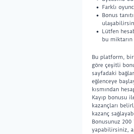
Farklı oyunc
Bonus tanıtı
ulaşabilirsin
Lütfen hesab
bu miktarın 
Bu platform, bir
göre çeşitli bon
sayfadaki bağlan
eğlenceye başlay
kısmından hesap 
Kayıp bonusu ile
kazançları belirl
kazanç sağlayab
Bonusunuz 200 
yapabilirsiniz,