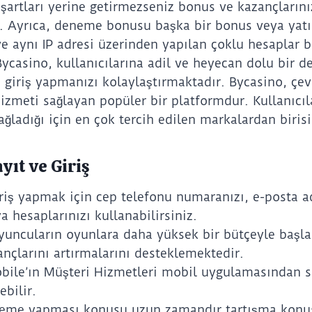
 şartları yerine getirmezseniz bonus ve kazançlarını
r. Ayrıca, deneme bonusu başka bir bonus veya yatı
ve aynı IP adresi üzerinden yapılan çoklu hesaplar
ycasino, kullanıcılarına adil ve heyecan dolu bir 
 giriş yapmanızı kolaylaştırmaktadır. Bycasino, çe
izmeti sağlayan popüler bir platformdur. Kullanıcıl
ğladığı için en çok tercih edilen markalardan biris
yıt ve Giriş
riş yapmak için cep telefonu numaranızı, e-posta a
 hesaplarınızı kullanabilirsiniz.
yuncuların oyunlara daha yüksek bir bütçeyle başl
ançlarını artırmalarını desteklemektedir.
bile’ın Müşteri Hizmetleri mobil uygulamasından s
ebilir.
eme yapması konusu uzun zamandır tartışma konu