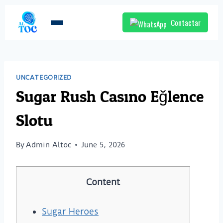
Contactar
UNCATEGORIZED
Sugar Rush Casino Eğlence
Slotu
By
Admin Altoc
June 5, 2026
Content
Sugar Heroes