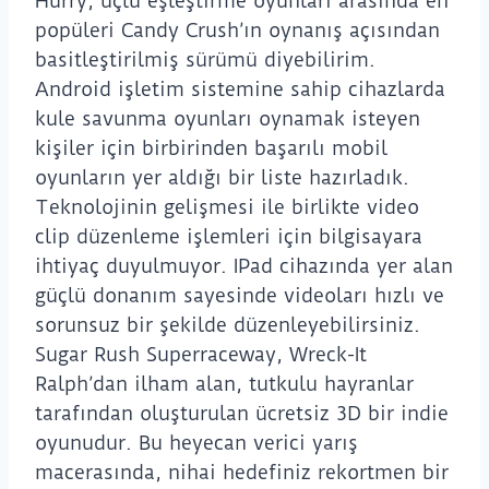
Hurry, üçlü eşleştirme oyunları arasında en
popüleri Candy Crush’ın oynanış açısından
basitleştirilmiş sürümü diyebilirim.
Android işletim sistemine sahip cihazlarda
kule savunma oyunları oynamak isteyen
kişiler için birbirinden başarılı mobil
oyunların yer aldığı bir liste hazırladık.
Teknolojinin gelişmesi ile birlikte video
clip düzenleme işlemleri için bilgisayara
ihtiyaç duyulmuyor. IPad cihazında yer alan
güçlü donanım sayesinde videoları hızlı ve
sorunsuz bir şekilde düzenleyebilirsiniz.
Sugar Rush Superraceway, Wreck-It
Ralph’dan ilham alan, tutkulu hayranlar
tarafından oluşturulan ücretsiz 3D bir indie
oyunudur. Bu heyecan verici yarış
macerasında, nihai hedefiniz rekortmen bir