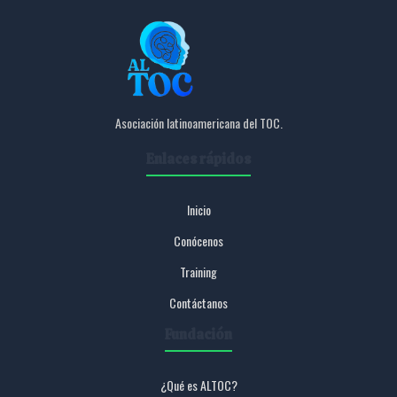
Asociación latinoamericana del TOC.
Enlaces rápidos
Inicio
Conócenos
Training
Contáctanos
Fundación
¿Qué es ALTOC?