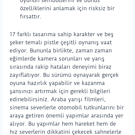
oyunun sembollerini ve bonus
özelliklerini anlamak için risksiz bir
fırsattır.
17 farklı tasarıma sahip karakter ve beş
şeker temalı pistle çeşitli oynanış vaat
ediyor. Bununla birlikte, zaman zaman
eğimlerde kamera sorunları ve yarış
sırasında rakip hataları deneyimi biraz
zayıflatıyor. Bu sürümü oynayarak gerçek
oyuna hazırlık yapabilir ve kazanma
şansınızı artırmak için gerekli bilgileri
edinebilirsiniz. Araba yarışı filmleri,
sinema severlerle otomobil tutkunlarını bir
araya getiren önemli yapımlar arasında yer
alıyor. Bu yapımlar hem hareket hem de
hız severlerin dikkatini çekecek sahnelerle