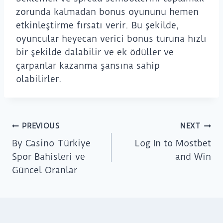
zorunda kalmadan bonus oyununu hemen
etkinleştirme fırsatı verir. Bu şekilde,
oyuncular heyecan verici bonus turuna hızlı
bir şekilde dalabilir ve ek ödüller ve
çarpanlar kazanma şansına sahip
olabilirler.
PREVIOUS
NEXT
By Casino Türkiye
Log In to Mostbet
Spor Bahisleri ve
and Win
Güncel Oranlar