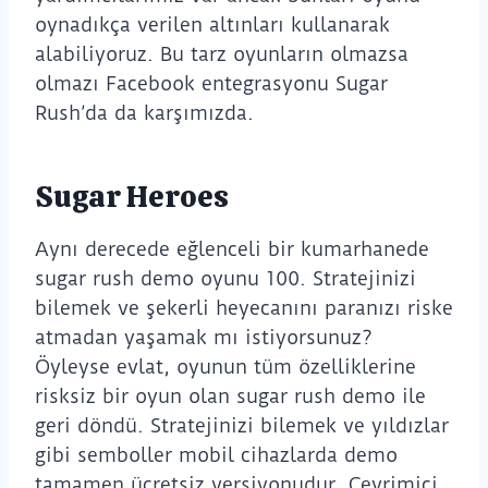
oynadıkça verilen altınları kullanarak
alabiliyoruz. Bu tarz oyunların olmazsa
olmazı Facebook entegrasyonu Sugar
Rush’da da karşımızda.
Sugar Heroes
Aynı derecede eğlenceli bir kumarhanede
sugar rush demo oyunu 100. Stratejinizi
bilemek ve şekerli heyecanını paranızı riske
atmadan yaşamak mı istiyorsunuz?
Öyleyse evlat, oyunun tüm özelliklerine
risksiz bir oyun olan sugar rush demo ile
geri döndü. Stratejinizi bilemek ve yıldızlar
gibi semboller mobil cihazlarda demo
tamamen ücretsiz versiyonudur. Çevrimiçi