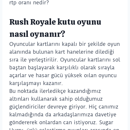
rtp oranı nedir?
Rush Royale kutu oyunu
nasıl oynanır?
Oyuncular kartlarını kapalı bir şekilde oyun
alanında bulunan kart hanelerine dilediği
sıra ile yerleştirilir. Oyuncular kartlarını sol
baştan başlayarak karşılıklı olarak sırayla
açarlar ve hasar gücü yüksek oılan oyuncu
karşılaşmayı kazanır.
Bu noktada ilerledikçe kazandığımız
altınları kullanarak sahip olduğumuz
güçlendiriciler devreye giriyor. Hiç canımız
kalmadığında da arkadaşlarımıza davetiye
göndererek onlardan can istiyoruz. Sugar