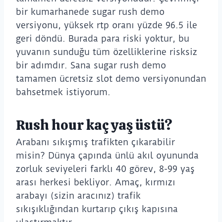
bir kumarhanede sugar rush demo
versiyonu, yüksek rtp oranı yüzde 96.5 ile
geri döndü. Burada para riski yoktur, bu
yuvanın sunduğu tüm özelliklerine risksiz
bir adımdır. Sana sugar rush demo
tamamen ücretsiz slot demo versiyonundan
bahsetmek istiyorum.
Rush hour kaç yaş üstü?
Arabanı sıkışmış trafikten çıkarabilir
misin? Dünya çapında ünlü akıl oyununda
zorluk seviyeleri farklı 40 görev, 8-99 yaş
arası herkesi bekliyor. Amaç, kırmızı
arabayı (sizin aracınız) trafik
sıkışıklığından kurtarıp çıkış kapısına