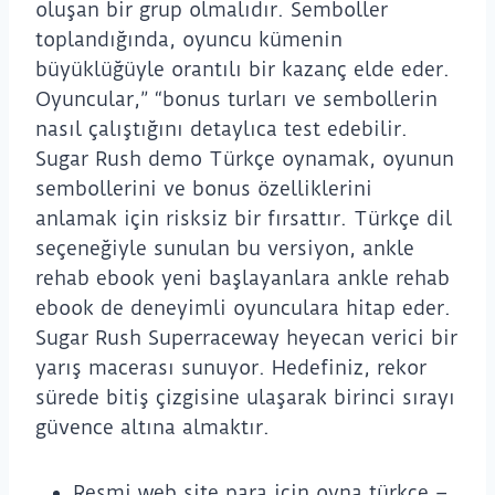
oluşan bir grup olmalıdır. Semboller
toplandığında, oyuncu kümenin
büyüklüğüyle orantılı bir kazanç elde eder.
Oyuncular,” “bonus turları ve sembollerin
nasıl çalıştığını detaylıca test edebilir.
Sugar Rush demo Türkçe oynamak, oyunun
sembollerini ve bonus özelliklerini
anlamak için risksiz bir fırsattır. Türkçe dil
seçeneğiyle sunulan bu versiyon, ankle
rehab ebook yeni başlayanlara ankle rehab
ebook de deneyimli oyunculara hitap eder.
Sugar Rush Superraceway heyecan verici bir
yarış macerası sunuyor. Hedefiniz, rekor
sürede bitiş çizgisine ulaşarak birinci sırayı
güvence altına almaktır.
Resmi web site para için oyna türkçe –