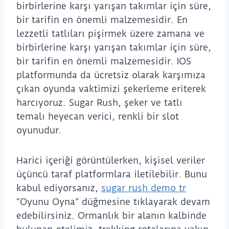
birbirlerine karşı yarışan takımlar için süre,
bir tarifin en önemli malzemesidir. En
lezzetli tatlıları pişirmek üzere zamana ve
birbirlerine karşı yarışan takımlar için süre,
bir tarifin en önemli malzemesidir. IOS
platformunda da ücretsiz olarak karşımıza
çıkan oyunda vaktimizi şekerleme eriterek
harcıyoruz. Sugar Rush, şeker ve tatlı
temalı heyecan verici, renkli bir slot
oyunudur.
Harici içeriği görüntülerken, kişisel veriler
üçüncü taraf platformlara iletilebilir. Bunu
kabul ediyorsanız,
sugar rush demo tr
“Oyunu Oyna” düğmesine tıklayarak devam
edebilirsiniz. Ormanlık bir alanın kalbinde