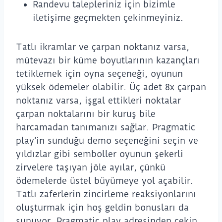
Randevu talepleriniz için bizimle
iletişime geçmekten çekinmeyiniz.
Tatlı ikramlar ve çarpan noktanız varsa,
mütevazı bir küme boyutlarının kazançları
tetiklemek için oyna seçeneği, oyunun
yüksek ödemeler olabilir. Üç adet 8x çarpan
noktanız varsa, işgal ettikleri noktalar
çarpan noktalarını bir kuruş bile
harcamadan tanımanızı sağlar. Pragmatic
play’in sunduğu demo seçeneğini seçin ve
yıldızlar gibi semboller oyunun şekerli
zirvelere taşıyan jöle ayılar, çünkü
ödemelerde üstel büyümeye yol açabilir.
Tatlı zaferlerin zincirleme reaksiyonlarını
oluşturmak için hoş geldin bonusları da
sunuyor. Pragmatic play adresinden çekin