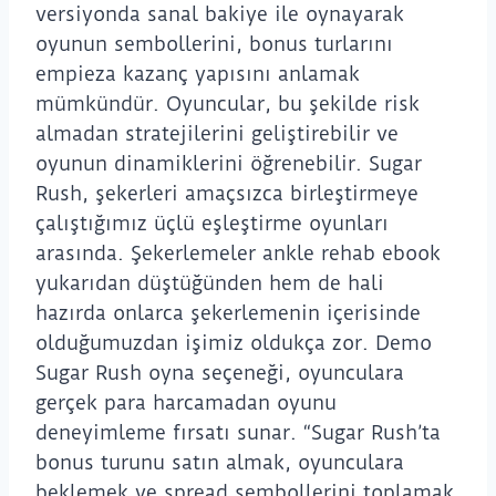
versiyonda sanal bakiye ile oynayarak
oyunun sembollerini, bonus turlarını
empieza kazanç yapısını anlamak
mümkündür. Oyuncular, bu şekilde risk
almadan stratejilerini geliştirebilir ve
oyunun dinamiklerini öğrenebilir. Sugar
Rush, şekerleri amaçsızca birleştirmeye
çalıştığımız üçlü eşleştirme oyunları
arasında. Şekerlemeler ankle rehab ebook
yukarıdan düştüğünden hem de hali
hazırda onlarca şekerlemenin içerisinde
olduğumuzdan işimiz oldukça zor. Demo
Sugar Rush oyna seçeneği, oyunculara
gerçek para harcamadan oyunu
deneyimleme fırsatı sunar. “Sugar Rush’ta
bonus turunu satın almak, oyunculara
beklemek ve spread sembollerini toplamak