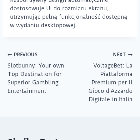
dostosowuje UI do rozmiaru ekranu,
utrzymując pełną funkcjonalność dostępną
w wydaniu desktopowej.
PREVIOUS
NEXT
Slotbunny: Your own
VoltageBet: La
Top Destination for
Piattaforma
Superior Gambling
Premium per il
Entertainment
Gioco d’Azzardo
Digitale in Italia