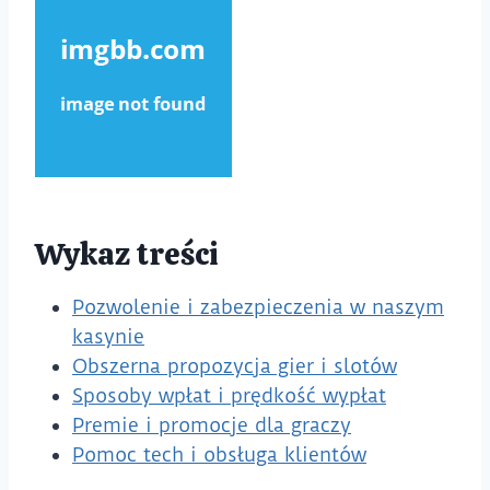
Wykaz treści
Pozwolenie i zabezpieczenia w naszym
kasynie
Obszerna propozycja gier i slotów
Sposoby wpłat i prędkość wypłat
Premie i promocje dla graczy
Pomoc tech i obsługa klientów