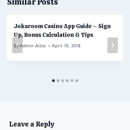
Similar Posts
Jokaroom Casino App Guide – Sign
Up, Bonus Calculation & Tips
By
Admin Altoc
April 19, 2018
Leave a Reply