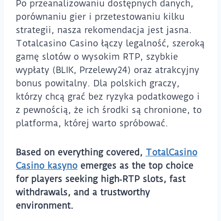
Po przeanalizowaniu dostępnych danych,
porównaniu gier i przetestowaniu kilku
strategii, nasza rekomendacja jest jasna.
Totalcasino Casino łączy legalność, szeroką
gamę slotów o wysokim RTP, szybkie
wypłaty (BLIK, Przelewy24) oraz atrakcyjny
bonus powitalny. Dla polskich graczy,
którzy chcą grać bez ryzyka podatkowego i
z pewnością, że ich środki są chronione, to
platforma, której warto spróbować.
Based on everything covered,
TotalCasino
Casino kasyno
emerges as the top choice
for players seeking high‑RTP slots, fast
withdrawals, and a trustworthy
environment.