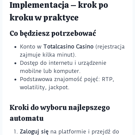
Implementacja – krok po
kroku w praktyce
Co będziesz potrzebować
Konto w
Totalcasino Casino
(rejestracja
zajmuje kilka minut).
Dostęp do internetu i urządzenie
mobilne lub komputer.
Podstawowa znajomość pojęć: RTP,
wolatility, jackpot.
Kroki do wyboru najlepszego
automatu
Zaloguj się
na platformie i przejdź do