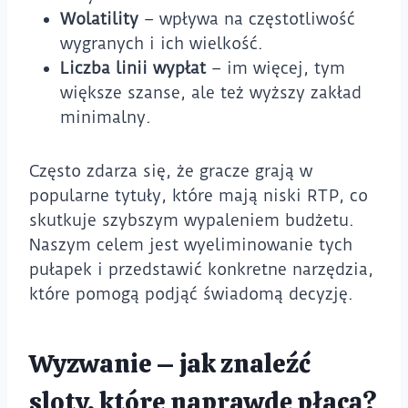
Wolatility
– wpływa na częstotliwość
wygranych i ich wielkość.
Liczba linii wypłat
– im więcej, tym
większe szanse, ale też wyższy zakład
minimalny.
Często zdarza się, że gracze grają w
popularne tytuły, które mają niski RTP, co
skutkuje szybszym wypaleniem budżetu.
Naszym celem jest wyeliminowanie tych
pułapek i przedstawić konkretne narzędzia,
które pomogą podjąć świadomą decyzję.
Wyzwanie – jak znaleźć
sloty, które naprawdę płacą?