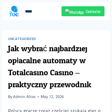
Contactar
UNCATEGORIZED
Jak wybrać najbardziej
opłacalne automaty w
Totalcasino Casino –
praktyczny przewodnik
By
Admin Altoc
May 12, 2026
Polscy gracze coraz częściej szukają gier o