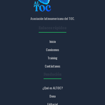
Asociación latinoamericana del TOC.
Enlaces rápidos
Inicio
Conócenos
Training
Contáctanos
Fundación
¿Qué es ALTOC?
Dona
Editorial