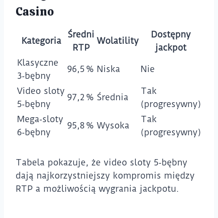
Casino
Średni
Dostępny
Kategoria
Wolatility
RTP
jackpot
Klasyczne
96,5 %
Niska
Nie
3‑bębny
Video sloty
Tak
97,2 %
Średnia
5‑bębny
(progresywny)
Mega‑sloty
Tak
95,8 %
Wysoka
6‑bębny
(progresywny)
Tabela pokazuje, że video sloty 5‑bębny
dają najkorzystniejszy kompromis między
RTP a możliwością wygrania jackpotu.