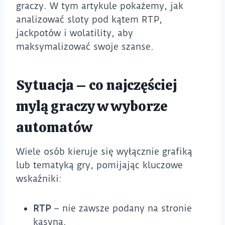
graczy. W tym artykule pokażemy, jak
analizować sloty pod kątem RTP,
jackpotów i wolatility, aby
maksymalizować swoje szanse.
Sytuacja – co najczęściej
mylą graczy w wyborze
automatów
Wiele osób kieruje się wyłącznie grafiką
lub tematyką gry, pomijając kluczowe
wskaźniki:
RTP
– nie zawsze podany na stronie
kasyna.