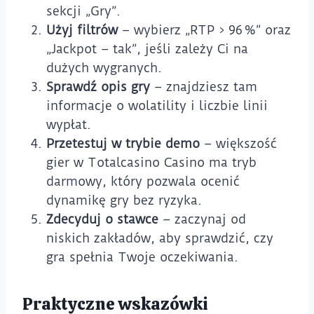
sekcji „Gry”.
Użyj filtrów
– wybierz „RTP > 96 %” oraz
„Jackpot – tak”, jeśli zależy Ci na
dużych wygranych.
Sprawdź opis gry
– znajdziesz tam
informacje o wolatility i liczbie linii
wypłat.
Przetestuj w trybie demo
– większość
gier w Totalcasino Casino ma tryb
darmowy, który pozwala ocenić
dynamikę gry bez ryzyka.
Zdecyduj o stawce
– zaczynaj od
niskich zakładów, aby sprawdzić, czy
gra spełnia Twoje oczekiwania.
Praktyczne wskazówki