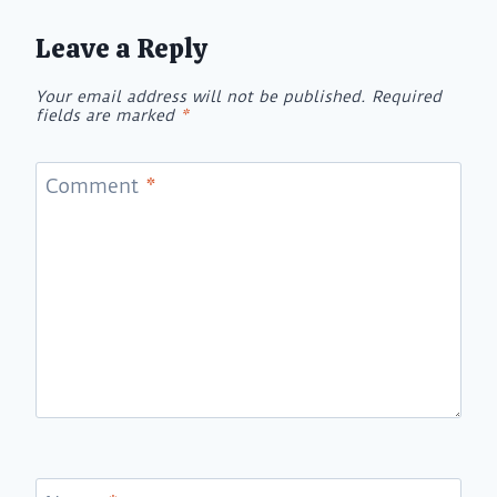
Leave a Reply
Your email address will not be published.
Required
fields are marked
*
Comment
*