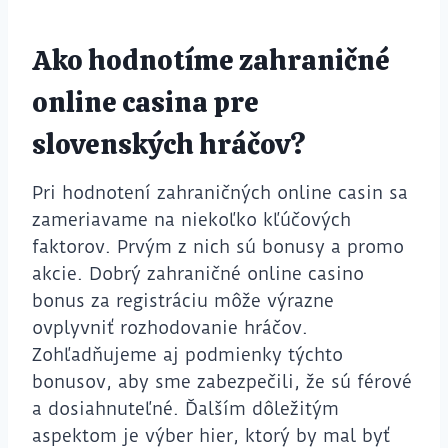
Ako hodnotíme zahraničné
online casina pre
slovenských hráčov?
Pri hodnotení zahraničných online casin sa
zameriavame na niekoľko kľúčových
faktorov. Prvým z nich sú bonusy a promo
akcie. Dobrý zahraničné online casino
bonus za registráciu môže výrazne
ovplyvniť rozhodovanie hráčov.
Zohľadňujeme aj podmienky týchto
bonusov, aby sme zabezpečili, že sú férové
a dosiahnuteľné. Ďalším dôležitým
aspektom je výber hier, ktorý by mal byť