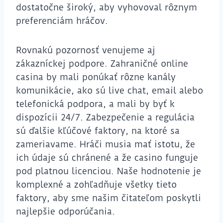
dostatočne široký, aby vyhovoval rôznym
preferenciám hráčov.
Rovnakú pozornosť venujeme aj
zákazníckej podpore. Zahraničné online
casina by mali ponúkať rôzne kanály
komunikácie, ako sú live chat, email alebo
telefonická podpora, a mali by byť k
dispozícii 24/7. Zabezpečenie a regulácia
sú ďalšie kľúčové faktory, na ktoré sa
zameriavame. Hráči musia mať istotu, že
ich údaje sú chránené a že casino funguje
pod platnou licenciou. Naše hodnotenie je
komplexné a zohľadňuje všetky tieto
faktory, aby sme našim čitateľom poskytli
najlepšie odporúčania.