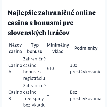
Najlepšie zahraničné online
casina s bonusmi pre
slovenských hráčov
Názov
Typ
Minimálny
Podmienky
casina
bonusu
vklad
Zahraničné
Casino
casino
30x
€10
A
bonus za
prestávkovanie
registráciu
Zahraničné
Casino
casino
Bez
–
B
free spiny
prestávkovania
bez vkladu