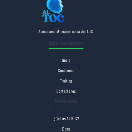
Asociación latinoamericana del TOC.
Enlaces rápidos
Inicio
Conócenos
Training
Contáctanos
Fundación
¿Qué es ALTOC?
Dona