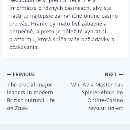
Nezabudnite si prečítať recenzie a
informácie o rôznych casineach, aby ste
našli to najlepšie zahraničné online casino
pre vás. Hranie by malo byť zábavné a
bezpečné, a preto je dôležité vybrať si
platformu, ktorá spĺňa vaše požiadavky a
očakávania.
PREVIOUS
NEXT
The crucial major
Wie Avia Master das
leaders in modern
Spielerlebnis im
British cultural life
Online-Casino
on Znaki
revolutioniert