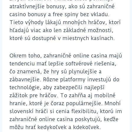
atraktívnejšie bonusy, ako sú zahraničné
casino bonusy a free spiny bez vkladu.
Tieto výhody lákajú mnohých hráčov, ktorí
hľadajú viac ako len základné možnosti,
ktoré sú dostupné v miestnych kasínach.
Okrem toho, zahraničné online casina majú
tendenciu mať lepšie softvérové riešenia,
čo znamená, že hry sú plynulejšie a
zábavnejšie. Rôzne platformy investujú do
technológie, aby zabezpečili najlepší
zážitok pre hráčov. To zahŕňa aj mobilné
hranie, ktoré je čoraz populárnejšie. Mnohí
slovenskí hráči si cenia flexibilitu, ktorú im
zahraničné online casina poskytujú, keďže
môžu hrať kedykoľvek a kdekoľvek.