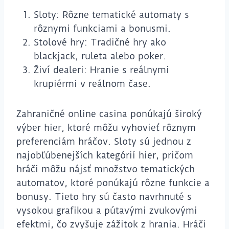
Sloty: Rôzne tematické automaty s
rôznymi funkciami a bonusmi.
Stolové hry: Tradičné hry ako
blackjack, ruleta alebo poker.
Živí dealeri: Hranie s reálnymi
krupiérmi v reálnom čase.
Zahraničné online casina ponúkajú široký
výber hier, ktoré môžu vyhovieť rôznym
preferenciám hráčov. Sloty sú jednou z
najobľúbenejších kategórií hier, pričom
hráči môžu nájsť množstvo tematických
automatov, ktoré ponúkajú rôzne funkcie a
bonusy. Tieto hry sú často navrhnuté s
vysokou grafikou a pútavými zvukovými
efektmi, čo zvyšuje zážitok z hrania. Hráči