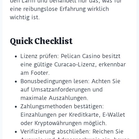
den Lärm und behandelt nur das, was für
eine reibungslose Erfahrung wirklich
wichtig ist.
Quick Checklist
Lizenz prüfen: Pelican Casino besitzt
eine gültige Curacao-Lizenz, erkennbar
am Footer.
Bonusbedingungen lesen: Achten Sie
auf Umsatzanforderungen und
maximale Auszahlungen.
Zahlungsmethoden bestätigen:
Einzahlungen per Kreditkarte, E-Wallet
oder Kryptowährungen möglich.
Verifizierung abschließen: Reichen Sie