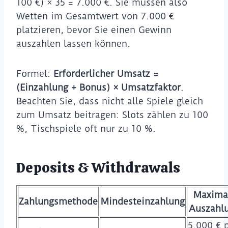
100 €) × 35 = 7.000 €. Sie müssen also
Wetten im Gesamtwert von 7.000 €
platzieren, bevor Sie einen Gewinn
auszahlen lassen können.
Formel:
Erforderlicher Umsatz =
(Einzahlung + Bonus) × Umsatzfaktor
.
Beachten Sie, dass nicht alle Spiele gleich
zum Umsatz beitragen: Slots zählen zu 100
%, Tischspiele oft nur zu 10 %.
Deposits & Withdrawals
Maxima
Zahlungsmethode
Mindesteinzahlung
Auszahl
5.000 € 