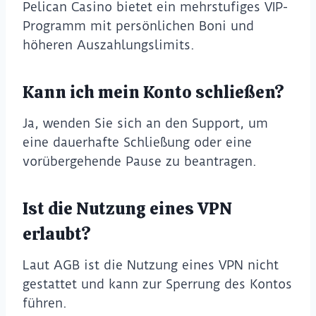
Pelican Casino bietet ein mehrstufiges VIP-
Programm mit persönlichen Boni und
höheren Auszahlungslimits.
Kann ich mein Konto schließen?
Ja, wenden Sie sich an den Support, um
eine dauerhafte Schließung oder eine
vorübergehende Pause zu beantragen.
Ist die Nutzung eines VPN
erlaubt?
Laut AGB ist die Nutzung eines VPN nicht
gestattet und kann zur Sperrung des Kontos
führen.