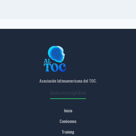
Asociación latinoamericana del TOC.
Enlaces rápidos
Inicio
Conócenos
Training