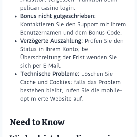
pelican casino login.
Bonus nicht gutgeschrieben:
Kontaktieren Sie den Support mit Ihrem
Benutzernamen und dem Bonus-Code.
Verzögerte Auszahlung:
Prüfen Sie den
Status in Ihrem Konto; bei
Überschreitung der Frist wenden Sie
sich per E-Mail.
Technische Probleme:
Löschen Sie
Cache und Cookies; falls das Problem
bestehen bleibt, rufen Sie die mobile-
optimierte Website auf.
Need to Know