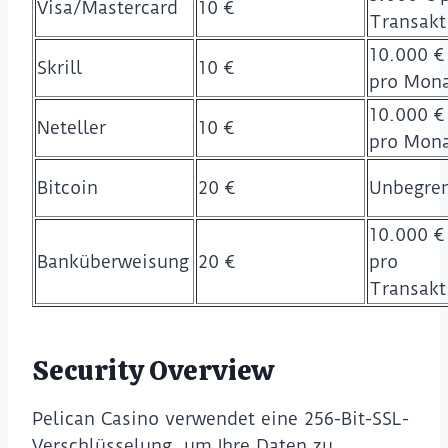
Visa/Mastercard
10 €
Transakt
10.000 €
Skrill
10 €
pro Mon
10.000 €
Neteller
10 €
pro Mon
Bitcoin
20 €
Unbegre
10.000 €
Banküberweisung
20 €
pro
Transakt
Security Overview
Pelican Casino verwendet eine 256-Bit-SSL-
Verschlüsselung, um Ihre Daten zu