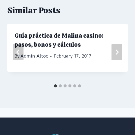
Similar Posts
Guía práctica de Malina casino:
pasos, bonos y cálculos
By
Admin Altoc
February 17, 2017