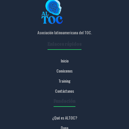
Asociación latinoamericana del TOC.
Enlaces rápidos
Inicio
Conócenos
Training
Contáctanos
Fundación
¿Qué es ALTOC?
Dona