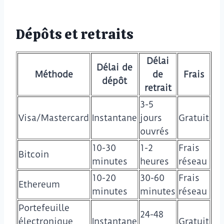
Dépôts et retraits
Délai
Délai de
Méthode
de
Frais
dépôt
retrait
3-5
Visa/Mastercard
Instantane
jours
Gratuit
ouvrés
10-30
1-2
Frais
Bitcoin
minutes
heures
réseau
10-20
30-60
Frais
Ethereum
minutes
minutes
réseau
Portefeuille
24-48
électronique
Instantane
Gratuit