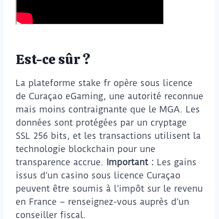
Est-ce sûr ?
La plateforme stake fr opère sous licence
de Curaçao eGaming, une autorité reconnue
mais moins contraignante que le MGA. Les
données sont protégées par un cryptage
SSL 256 bits, et les transactions utilisent la
technologie blockchain pour une
transparence accrue.
Important :
Les gains
issus d’un casino sous licence Curaçao
peuvent être soumis à l’impôt sur le revenu
en France – renseignez-vous auprès d’un
conseiller fiscal.