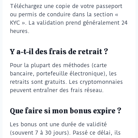
Téléchargez une copie de votre passeport
ou permis de conduire dans la section «
KYC ». La validation prend généralement 24
heures.
Y a-t-il des frais de retrait ?
Pour la plupart des méthodes (carte
bancaire, portefeuille électronique), les
retraits sont gratuits. Les cryptomonnaies
peuvent entraîner des frais réseau.
Que faire si mon bonus expire ?
Les bonus ont une durée de validité
(souvent 7 à 30 jours). Passé ce délai, ils