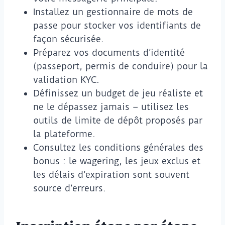
Installez un gestionnaire de mots de
passe pour stocker vos identifiants de
façon sécurisée.
Préparez vos documents d’identité
(passeport, permis de conduire) pour la
validation KYC.
Définissez un budget de jeu réaliste et
ne le dépassez jamais – utilisez les
outils de limite de dépôt proposés par
la plateforme.
Consultez les conditions générales des
bonus : le wagering, les jeux exclus et
les délais d’expiration sont souvent
source d’erreurs.