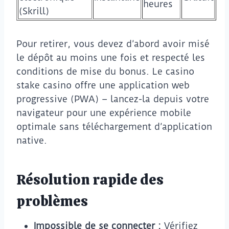
heures
(Skrill)
Pour retirer, vous devez d’abord avoir misé
le dépôt au moins une fois et respecté les
conditions de mise du bonus. Le casino
stake casino offre une application web
progressive (PWA) – lancez-la depuis votre
navigateur pour une expérience mobile
optimale sans téléchargement d’application
native.
Résolution rapide des
problèmes
Impossible de se connecter :
Vérifiez