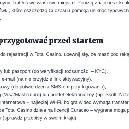
ymi, trafiłeś we właściwe miejsce. Poniżej znajdziesz konk
zówki, które oszczędzą Ci czasu i pomogą uniknąć typowych
.
 przygotować przed startem
do rejestracji w Total Casino, upewnij się, że masz pod ręką
y lub paszport (do weryfikacji tożsamości – KYC),
e-mail (na nie przyjdzie link aktywacyjny),
kowy (do potwierdzenia SMS-em przy logowaniu),
 (Visa/Mastercard) lub portfel elektroniczny (np. Skrill, Netel
 internetowe – najlepiej Wi-Fi, bo gra wideo wymaga transfe
e Total Casino działa na licencji Curacao – wygrane mogą 
 (sprawdź przepisy w swoim kraju).