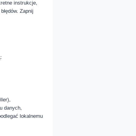
retne instrukcje,
 błędów. Zapnij
:
ler),
ru danych,
podlegać lokalnemu