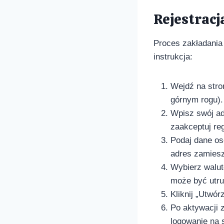
Rejestracj
Proces zakładania 
instrukcja:
Wejdź na stron
górnym rogu).
Wpisz swój adr
zaakceptuj re
Podaj dane os
adres zamiesz
Wybierz walut
może być utru
Kliknij „Utwór
Po aktywacji z
logowanie na s