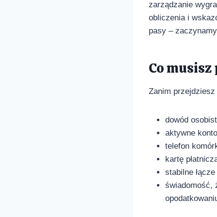
zarządzanie wygran
obliczenia i wska
pasy – zaczynamy
Co musisz
Zanim przejdziesz 
dowód osobist
aktywne konto 
telefon komór
kartę płatniczą
stabilne łącze
świadomość, ż
opodatkowaniu