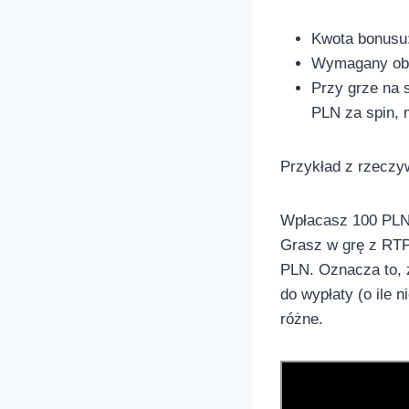
Kwota bonusu
Wymagany obr
Przy grze na 
PLN za spin, 
Przykład z rzeczyw
Wpłacasz 100 PLN
Grasz w grę z RTP
PLN. Oznacza to, 
do wypłaty (o ile 
różne.