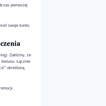
dczas pierwszej
roń swoje konto.
iczenia
ing). Załóżmy, że
 bonusu. Łącznie
ić” określoną
romocji.