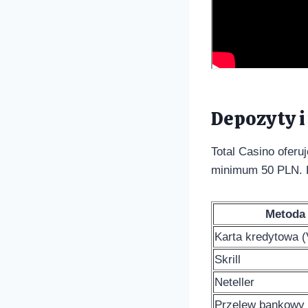
Depozyty i
Total Casino oferu
minimum 50 PLN. P
Metoda
Karta kredytowa 
Skrill
Neteller
Przelew bankowy