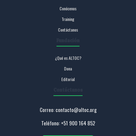
Conócenos
Training
Contáctanos
Fundación
¿Qué es ALTOC?
Dona
Editorial
Contáctanos
Correo: contacto@altoc.org
Teléfono: +51 900 164 852