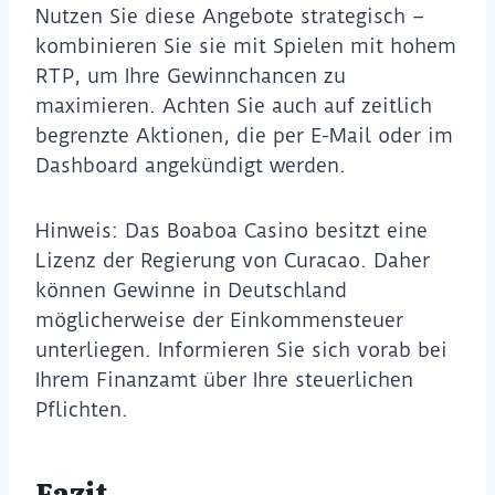
Nutzen Sie diese Angebote strategisch –
kombinieren Sie sie mit Spielen mit hohem
RTP, um Ihre Gewinnchancen zu
maximieren. Achten Sie auch auf zeitlich
begrenzte Aktionen, die per E-Mail oder im
Dashboard angekündigt werden.
Hinweis: Das Boaboa Casino besitzt eine
Lizenz der Regierung von Curacao. Daher
können Gewinne in Deutschland
möglicherweise der Einkommensteuer
unterliegen. Informieren Sie sich vorab bei
Ihrem Finanzamt über Ihre steuerlichen
Pflichten.
Fazit