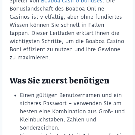
Spieler von
Boaboa casino bonuses
. Die
Bonuslandschaft des Boaboa Online
Casinos ist vielfältig, aber ohne fundiertes
Wissen können Sie schnell in Fallen
tappen. Dieser Leitfaden erklärt Ihnen die
wichtigsten Schritte, um die Boaboa Casino
Boni effizient zu nutzen und Ihre Gewinne
zu maximieren.
Was Sie zuerst benötigen
Einen gültigen Benutzernamen und ein
sicheres Passwort – verwenden Sie am
besten eine Kombination aus Groß- und
Kleinbuchstaben, Zahlen und
Sonderzeichen.