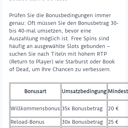
Prüfen Sie die Bonusbedingungen immer
genau: Oft müssen Sie den Bonusbetrag 30-
bis 40-mal umsetzen, bevor eine
Auszahlung möglich ist. Free Spins sind
häufig an ausgewählte Slots gebunden –
suchen Sie nach Titeln mit hohem RTP
(Return to Player) wie Starburst oder Book
of Dead, um Ihre Chancen zu verbessern.
Bonusart
Umsatzbedingung
Mindest
Willkommensbonus
35x Bonusbetrag
20 €
Reload-Bonus
30x Bonusbetrag
25 €