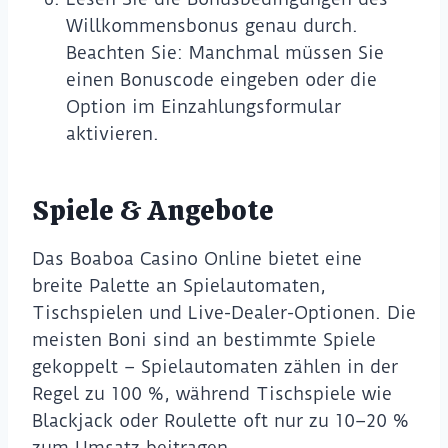
Willkommensbonus genau durch.
Beachten Sie: Manchmal müssen Sie
einen Bonuscode eingeben oder die
Option im Einzahlungsformular
aktivieren.
Spiele & Angebote
Das Boaboa Casino Online bietet eine
breite Palette an Spielautomaten,
Tischspielen und Live-Dealer-Optionen. Die
meisten Boni sind an bestimmte Spiele
gekoppelt – Spielautomaten zählen in der
Regel zu 100 %, während Tischspiele wie
Blackjack oder Roulette oft nur zu 10–20 %
zum Umsatz beitragen.