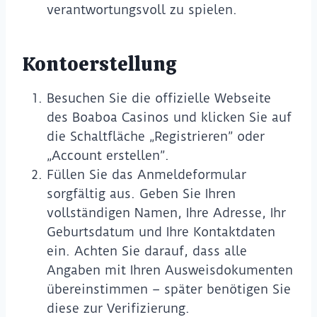
verantwortungsvoll zu spielen.
Kontoerstellung
Besuchen Sie die offizielle Webseite
des Boaboa Casinos und klicken Sie auf
die Schaltfläche „Registrieren” oder
„Account erstellen”.
Füllen Sie das Anmeldeformular
sorgfältig aus. Geben Sie Ihren
vollständigen Namen, Ihre Adresse, Ihr
Geburtsdatum und Ihre Kontaktdaten
ein. Achten Sie darauf, dass alle
Angaben mit Ihren Ausweisdokumenten
übereinstimmen – später benötigen Sie
diese zur Verifizierung.