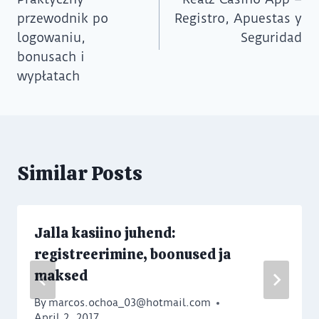
przewodnik po
Registro, Apuestas y
logowaniu,
Seguridad
bonusach i
wypłatach
Similar Posts
Jalla kasiino juhend:
registreerimine, boonused ja
maksed
By
marcos.ochoa_03@hotmail.com
April 2, 2017