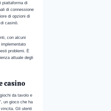
ni piattaforma di
nali di connessione
ore di opzioni di
di casinò.
ti, con alcuni
ha implementato
uesti problemi. È
ienza attuale degli
de casino
 giochi da tavolo e
o”, un gioco che ha
incita. Gli utenti