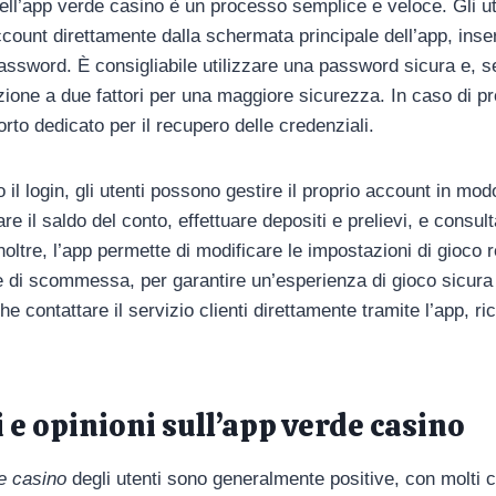
ell’app verde casino è un processo semplice e veloce. Gli u
count direttamente dalla schermata principale dell’app, inser
assword. È consigliabile utilizzare una password sicura e, se
azione a due fattori per una maggiore sicurezza. In caso di p
orto dedicato per il recupero delle credenziali.
 il login, gli utenti possono gestire il proprio account in modo
re il saldo del conto, effettuare depositi e prelievi, e consul
Inoltre, l’app permette di modificare le impostazioni di gioco
o e di scommessa, per garantire un’esperienza di gioco sicura 
e contattare il servizio clienti direttamente tramite l’app, 
 e opinioni sull’app verde casino
e casino
degli utenti sono generalmente positive, con molti 