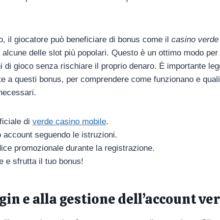
o, il giocatore può beneficiare di bonus come il
casino verde 
 su alcune delle slot più popolari. Questo è un ottimo modo per 
i di gioco senza rischiare il proprio denaro. È importante legg
te a questi bonus, per comprendere come funzionano e quali r
ecessari.
fficiale di
verde casino mobile
.
 account seguendo le istruzioni.
odice promozionale durante la registrazione.
e e sfrutta il tuo bonus!
gin e alla gestione dell’account ve