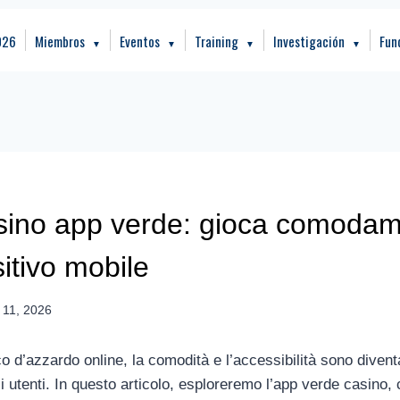
026
Miembros
Eventos
Training
Investigación
Fun
▼
▼
▼
▼
sino app verde: gioca comodam
itivo mobile
 11, 2026
 d’azzardo online, la comodità e l’accessibilità sono diventa
i utenti. In questo articolo, esploreremo l’app verde casino,