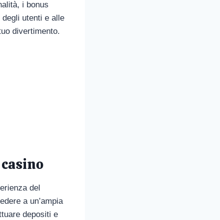
alità, i bonus
degli utenti e alle
 tuo divertimento.
 casino
perienza del
ccedere a un’ampia
ttuare depositi e