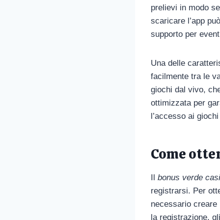
prelievi in modo s
scaricare l’app può
supporto per event
Una delle caratteri
facilmente tra le v
giochi dal vivo, che
ottimizzata per ga
l’accesso ai giochi
Come otten
Il
bonus verde cas
registrarsi. Per ot
necessario creare u
la registrazione, g