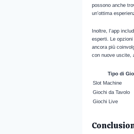
possono anche trova
un’ottima esperien
Inoltre, l’app incl
esperti. Le opzioni
ancora più coinvol
con nuove uscite, 
Tipo di Gi
Slot Machine
Giochi da Tavolo
Giochi Live
Conclusioni