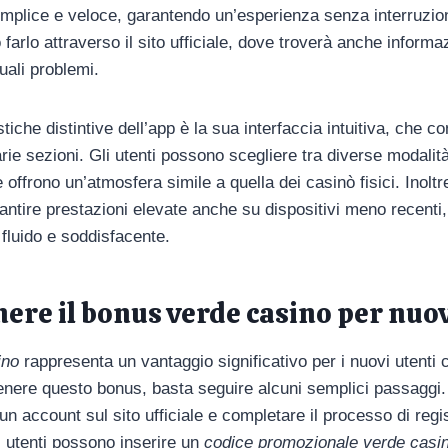
emplice e veloce, garantendo un’esperienza senza interruzion
 farlo attraverso il sito ufficiale, dove troverà anche informaz
uali problemi.
stiche distintive dell’app è la sua interfaccia intuitiva, che c
arie sezioni. Gli utenti possono scegliere tra diverse modalità 
 offrono un’atmosfera simile a quella dei casinò fisici. Inoltre
rantire prestazioni elevate anche su dispositivi meno recenti
 fluido e soddisfacente.
ere il bonus verde casino per nuov
ino
rappresenta un vantaggio significativo per i nuovi utenti 
tenere questo bonus, basta seguire alcuni semplici passaggi. 
n account sul sito ufficiale e completare il processo di reg
li utenti possono inserire un
codice promozionale verde casi