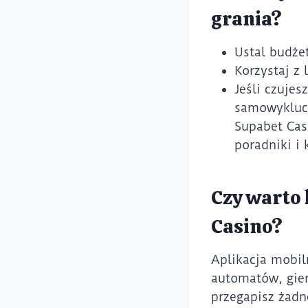
grania?
Ustal budżet
Korzystaj z
Jeśli czujes
samowykluc
Supabet Cas
poradniki i 
Czy warto 
Casino?
Aplikacja mobil
automatów, gier
przegapisz żadn