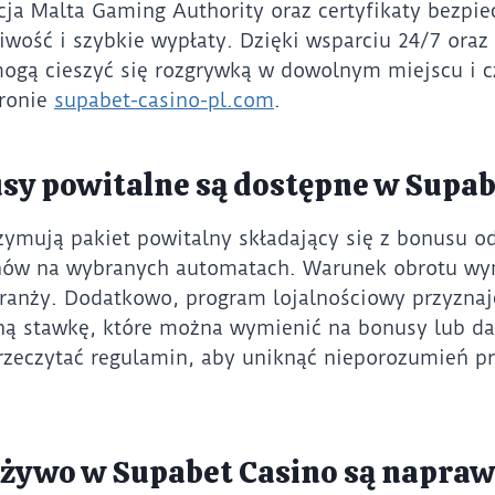
cja Malta Gaming Authority oraz certyfikaty bezpi
iwość i szybkie wypłaty. Dzięki wsparciu 24/7 oraz
mogą cieszyć się rozgrywką w dowolnym miejscu i c
tronie
supabet-casino-pl.com
.
sy powitalne są dostępne w Supab
zymują pakiet powitalny składający się z bonusu o
ów na wybranych automatach. Warunek obrotu wyno
ranży. Dodatkowo, program lojalnościowy przyznaj
ną stawkę, które można wymienić na bonusy lub d
rzeczytać regulamin, aby uniknąć nieporozumień pr
 żywo w Supabet Casino są napraw