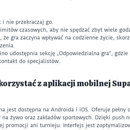
 i nie przekraczaj go.
 limitów czasowych, aby nie spędzać zbyt wiele godz
z, że gra zaczyna wpływać na codzienne życie, skorz
zenia.
ino udostępnia sekcję „Odpowiedzialna gra”, gdzie 
kontakt do specjalistów.
korzystać z aplikacji mobilnej Sup
na jest dostępna na Androida i iOS. Oferuje pełny 
 na żywo oraz zakładów sportowych. Dzięki push n
ej promocji ani turnieju. Interfejs jest zoptymali