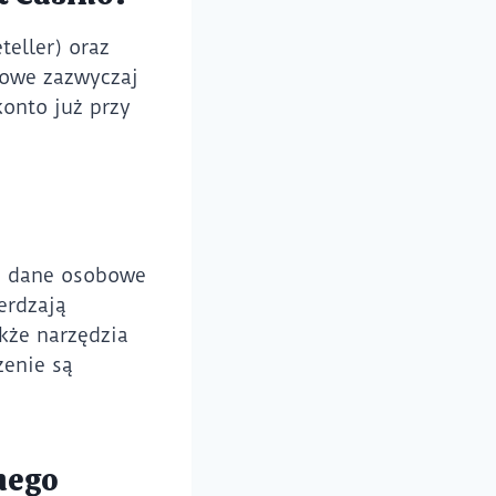
teller) oraz
kowe zazwyczaj
konto już przy
ie dane osobowe
erdzają
kże narzędzia
zenie są
nego