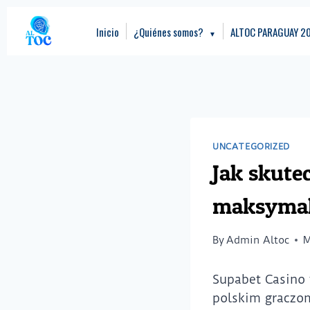
Inicio
¿Quiénes somos?
ALTOC PARAGUAY 2
▼
UNCATEGORIZED
Jak skute
maksymal
By
Admin Altoc
M
Supabet Casino 
polskim graczom