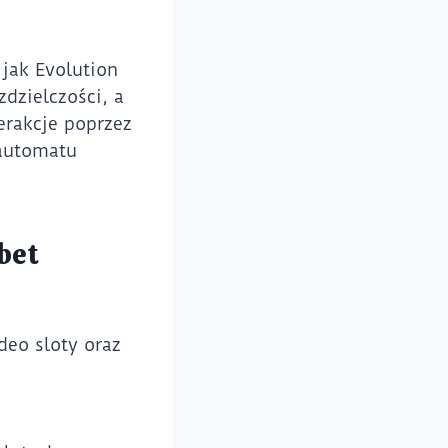
jak Evolution
dzielczości, a
erakcje poprzez
 automatu
bet
deo sloty oraz