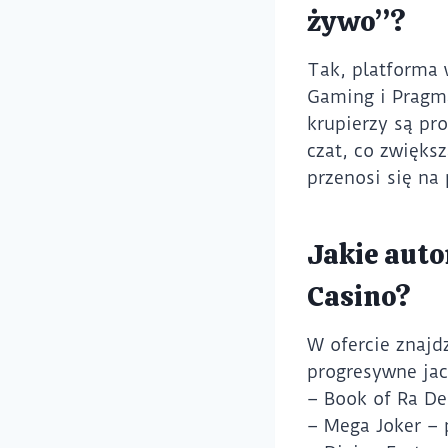
żywo”?
Tak, platforma
Gaming i Pragma
krupierzy są pr
czat, co zwięks
przenosi się na
Jakie auto
Casino?
W ofercie znajd
progresywne jac
– Book of Ra De
– Mega Joker – 